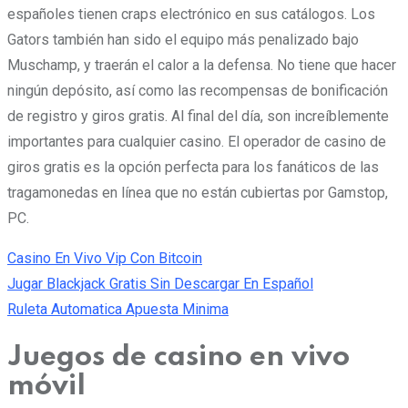
españoles tienen craps electrónico en sus catálogos. Los
Gators también han sido el equipo más penalizado bajo
Muschamp, y traerán el calor a la defensa. No tiene que hacer
ningún depósito, así como las recompensas de bonificación
de registro y giros gratis. Al final del día, son increíblemente
importantes para cualquier casino. El operador de casino de
giros gratis es la opción perfecta para los fanáticos de las
tragamonedas en línea que no están cubiertas por Gamstop,
PC.
Casino En Vivo Vip Con Bitcoin
Jugar Blackjack Gratis Sin Descargar En Español
Ruleta Automatica Apuesta Minima
Juegos de casino en vivo
móvil