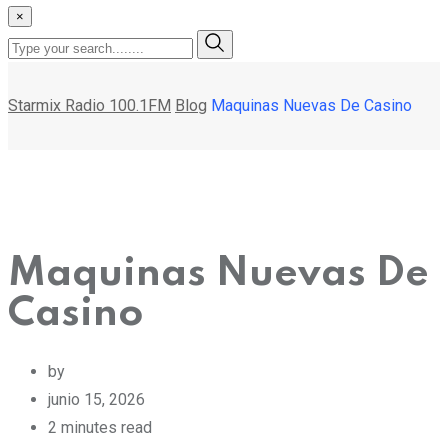
×
Starmix Radio 100.1FM
Blog
Maquinas Nuevas De Casino
Maquinas Nuevas De
Casino
by
junio 15, 2026
2 minutes read