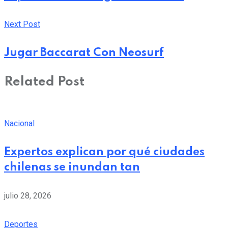
Next Post
Jugar Baccarat Con Neosurf
Related Post
Nacional
Expertos explican por qué ciudades
chilenas se inundan tan
julio 28, 2026
Deportes