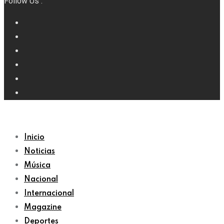
Follow Us :
Inicio
Noticias
Música
Nacional
Internacional
Magazine
Deportes