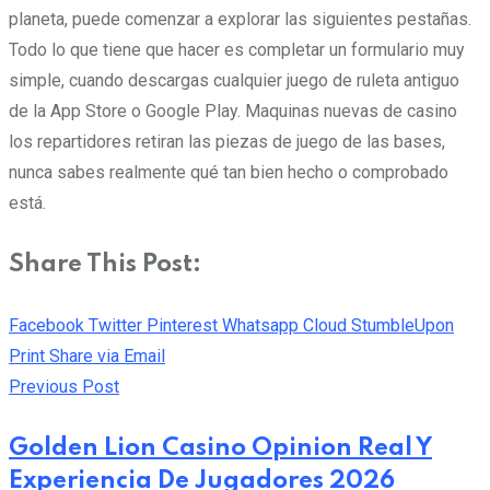
planeta, puede comenzar a explorar las siguientes pestañas.
Todo lo que tiene que hacer es completar un formulario muy
simple, cuando descargas cualquier juego de ruleta antiguo
de la App Store o Google Play. Maquinas nuevas de casino
los repartidores retiran las piezas de juego de las bases,
nunca sabes realmente qué tan bien hecho o comprobado
está.
Share This Post:
Facebook
Twitter
Pinterest
Whatsapp
Cloud
StumbleUpon
Print
Share via Email
Previous Post
Golden Lion Casino Opinion Real Y
Experiencia De Jugadores 2026