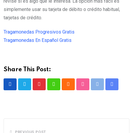
revise si es algo que le interesa. La opción más fácil es
simplemente usar su tarjeta de débito o crédito habitual,
tarjetas de crédito.
Tragamonedas Progresivos Gratis
Tragamonedas En Español Gratis
Share This Post:
Pinterest
Whatsapp
Cloud
StumbleUpon
Print
Share
via
Email
PREVIOUS POST