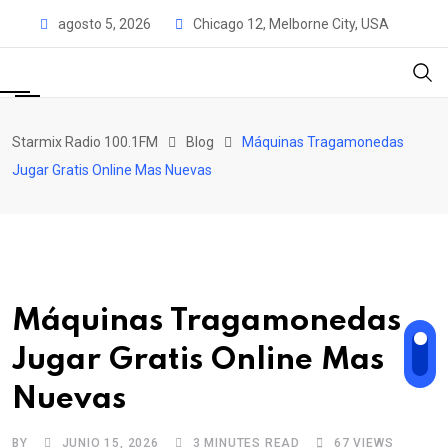
Skip
agosto 5, 2026
Chicago 12, Melborne City, USA
to
content
Starmix Radio 100.1FM
Blog
Máquinas Tragamonedas
Jugar Gratis Online Mas Nuevas
Máquinas Tragamonedas
Jugar Gratis Online Mas
Nuevas
BY
JUNIO 15, 2026
3 MINUTES READ
67
VIEWS