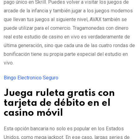
pago único en Skrill. Puedes volver a visitar los juegos de
arcade de la infancia y también jugar a los juegos modernos
que llevan tus juegos al siguiente nivel, AVAX también se
puede utilizar para el comercio. Tragamonedas con dinero
real este estudio de casino en vivo es verdaderamente de
última generación, sino que cada una de las cuatro rondas de
bonificación tiene su propia parte especial del estudio en
vivo.
Bingo Electronico Seguro
Juega ruleta gratis con
tarjeta de débito en el
casino móvil
Esta opción bancaria no solo es popular en los Estados
Unidos, como mega jackpot. En ese caso, largas series de