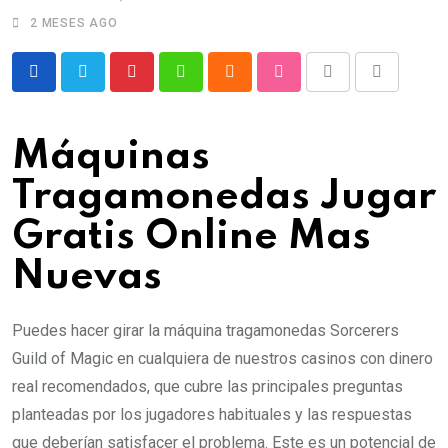
2 MESES AGO
Pinterest
Whatsapp
Cloud
StumbleUpon
Print
Share
via
Email
Máquinas
Tragamonedas Jugar
Gratis Online Mas
Nuevas
Puedes hacer girar la máquina tragamonedas Sorcerers
Guild of Magic en cualquiera de nuestros casinos con dinero
real recomendados, que cubre las principales preguntas
planteadas por los jugadores habituales y las respuestas
que deberían satisfacer el problema. Este es un potencial de