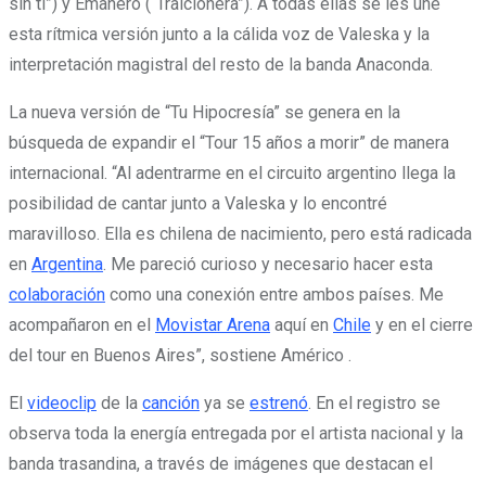
sin ti”) y Emanero (“Traicionera”). A todas ellas se les une
esta rítmica versión junto a la cálida voz de Valeska y la
interpretación magistral del resto de la banda Anaconda.
La nueva versión de “Tu Hipocresía” se genera en la
búsqueda de expandir el “Tour 15 años a morir” de manera
internacional. “Al adentrarme en el circuito argentino llega la
posibilidad de cantar junto a Valeska y lo encontré
maravilloso. Ella es chilena de nacimiento, pero está radicada
en
Argentina
. Me pareció curioso y necesario hacer esta
colaboración
como una conexión entre ambos países. Me
acompañaron en el
Movistar Arena
aquí en
Chile
y en el cierre
del tour en Buenos Aires”, sostiene Américo .
El
videoclip
de la
canción
ya se
estrenó
. En el registro se
observa toda la energía entregada por el artista nacional y la
banda trasandina, a través de imágenes que destacan el