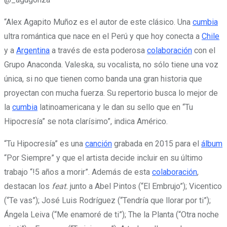
“Alex Agapito Muñoz es el autor de este clásico. Una
cumbia
ultra romántica que nace en el Perú y que hoy conecta a
Chile
y a
Argentina
a través de esta poderosa
colaboración
con el
Grupo Anaconda. Valeska, su vocalista, no sólo tiene una voz
única, si no que tienen como banda una gran historia que
proyectan con mucha fuerza. Su repertorio busca lo mejor de
la
cumbia
latinoamericana y le dan su sello que en “Tu
Hipocresía” se nota clarísimo”, indica Américo.
“Tu Hipocresía” es una
canción
grabada en 2015 para el
álbum
“Por Siempre” y que el artista decide incluir en su último
trabajo “!5 años a morir”. Además de esta
colaboración
,
destacan los
feat.
junto a Abel Pintos (“El Embrujo”); Vicentico
(“Te vas”); José Luis Rodríguez (“Tendría que llorar por ti”);
Ángela Leiva (“Me enamoré de ti”); The la Planta (“Otra noche