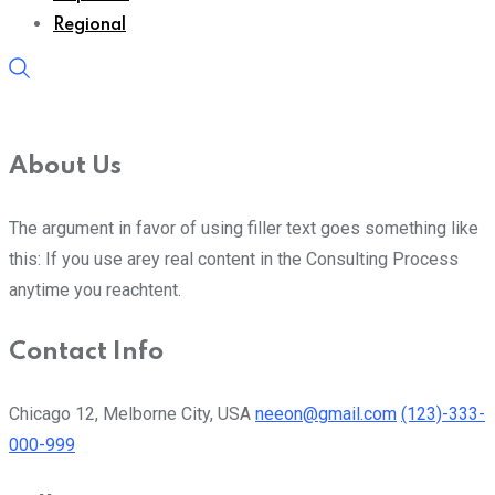
Regional
About Us
The argument in favor of using filler text goes something like
this: If you use arey real content in the Consulting Process
anytime you reachtent.
Contact Info
Chicago 12, Melborne City, USA
neeon@gmail.com
(123)-333-
000-999