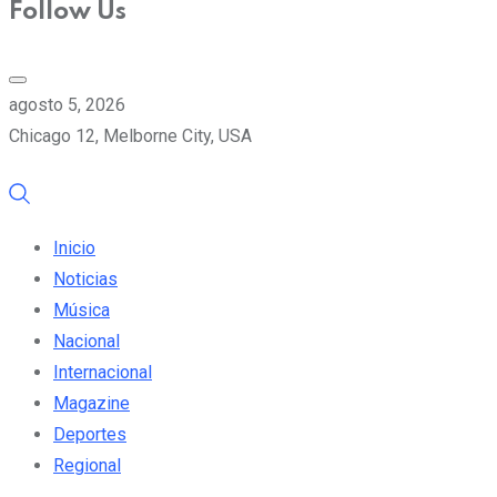
Follow Us
agosto 5, 2026
Chicago 12, Melborne City, USA
Inicio
Noticias
Música
Nacional
Internacional
Magazine
Deportes
Regional