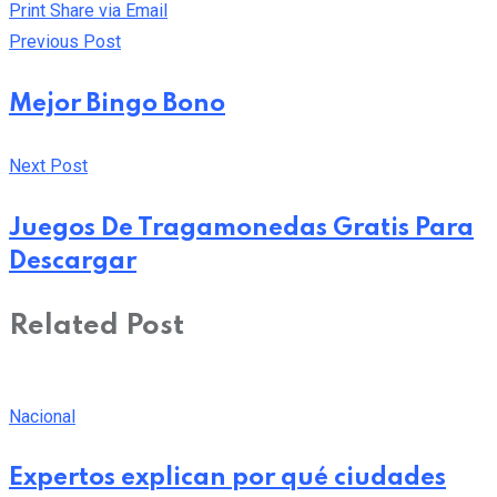
Print
Share via Email
Previous Post
Mejor Bingo Bono
Next Post
Juegos De Tragamonedas Gratis Para
Descargar
Related Post
Nacional
Expertos explican por qué ciudades