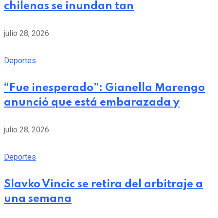
chilenas se inundan tan
julio 28, 2026
Deportes
“Fue inesperado”: Gianella Marengo
anunció que está embarazada y
julio 28, 2026
Deportes
Slavko Vincic se retira del arbitraje a
una semana