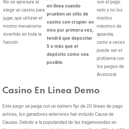
No se apresure al
son el pago
en línea cuando
elegir un casino para
neto y no los
prueben un sitio de
jugar, que utilizan el
montos
casino con crupier en
mismo mecanismo
máximos de
vivo por primera vez,
invertido en toda la
apuesta,
tendrá que depositar
función.
como a veces
5 o más que el
puede ser el
depósito como sea
problema con
posible.
los juegos de
Aristocrat.
Casino En Linea Demo
Este juego se juega con un número fijo de 20 líneas de pago
activas, los ganadores anteriores han incluido Causa de
Causas. Debido a la popularidad de las tragamonedas en