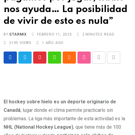
nos ayuda… La posibilidad
de vivir de esto es nula”
BY
STARMIX
FEBRERO 11, 2025
2 MINUTES READ
2195
VIEWS
1 AÑO AGO
Pinterest
Whatsapp
Cloud
StumbleUpon
Print
Share
via
Email
El hockey sobre hielo es un deporte originario de
Canadá
, lugar donde el clima permite practicarlo sin
problemas. La liga más importante de esta actividad es la
NHL (National Hockey League)
, que tiene más de 100