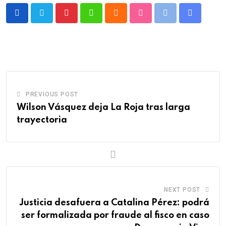
Pinterest
Whatsapp
Cloud
StumbleUpon
Print
Share
via
Email
PREVIOUS POST
Wilson Vásquez deja La Roja tras larga
trayectoria
NEXT POST
Justicia desafuera a Catalina Pérez: podrá
ser formalizada por fraude al fisco en caso