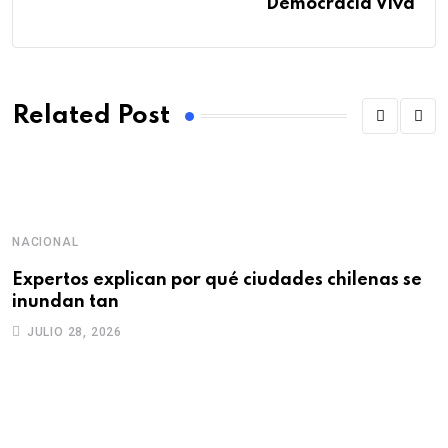
Democracia Viva
Related Post
NACIONAL
D
Expertos explican por qué ciudades chilenas se
“
inundan tan
q
JULIO 28, 2026