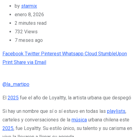
by
starmix
enero 8, 2026
2 minutes read
732
Views
7 meses ago
Facebook
Twitter
Pinterest
Whatsapp
Cloud
StumbleUpon
Print
Share via Email
@la_martipo
El
2025
fue el año de Loyaltty, la artista urbana que despegó
Si hay un nombre que sí o sí estuvo en todas las
playlists
,
carteles y conversaciones de la
música
urbana chilena este
2025
, fue Loyaltty. Su estilo único, su talento y su carisma en
vivo la llevaron a llenar su agenda.