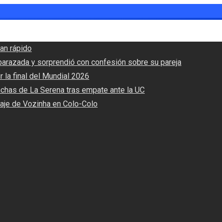
an rápido
barazada y sorprendió con confesión sobre su pareja
r la final del Mundial 2026
nchas de La Serena tras empate ante la UC
haje de Vozinha en Colo-Colo