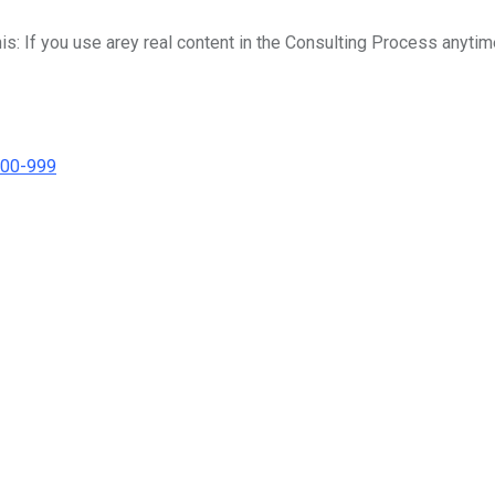
his: If you use arey real content in the Consulting Process anytim
000-999