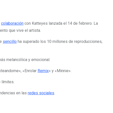
u
colaboración
con Katteyes lanzada el 14 de febrero. La
to que vive el artista.
te
sencillo
ha superado los 10 millones de reproducciones,
más melancólica y emocional.
exteandome», «Enrolar
Remix
» y «Minnie».
 límites.
tendencias en las
redes sociales
.