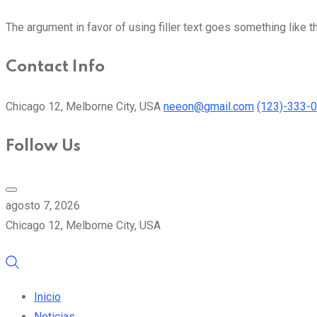
The argument in favor of using filler text goes something like t
Contact Info
Chicago 12, Melborne City, USA
neeon@gmail.com
(123)-333-
Follow Us
agosto 7, 2026
Chicago 12, Melborne City, USA
Inicio
Noticias