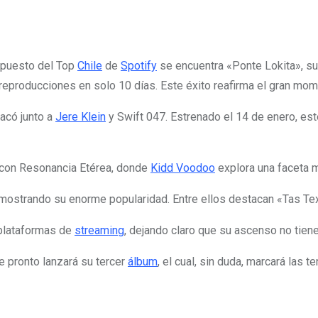
r puesto del Top
Chile
de
Spotify
se encuentra «Ponte Lokita», s
producciones en solo 10 días. Este éxito reafirma el gran momen
acó junto a
Jere Klein
y Swift 047. Estrenado el 14 de enero, es
con Resonancia Etérea, donde
Kidd Voodoo
explora una faceta 
demostrando su enorme popularidad. Entre ellos destacan «Tas T
s plataformas de
streaming
, dejando claro que su ascenso no tiene
e pronto lanzará su tercer
álbum
, el cual, sin duda, marcará las 