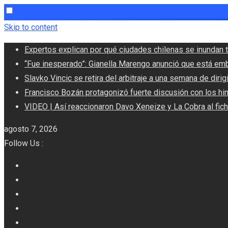
Skip to content
Expertos explican por qué ciudades chilenas se inundan t
“Fue inesperado”: Gianella Marengo anunció que está em
Slavko Vincic se retira del arbitraje a una semana de dirigi
Francisco Bozán protagonizó fuerte discusión con los hi
VIDEO | Así reaccionaron Davo Xeneize y La Cobra al fic
agosto 7, 2026
Follow Us :