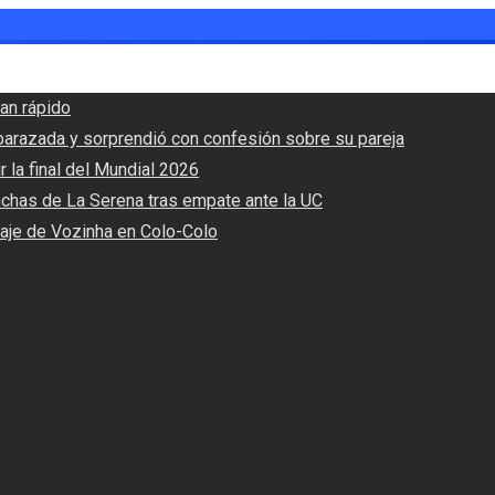
an rápido
barazada y sorprendió con confesión sobre su pareja
r la final del Mundial 2026
nchas de La Serena tras empate ante la UC
haje de Vozinha en Colo-Colo