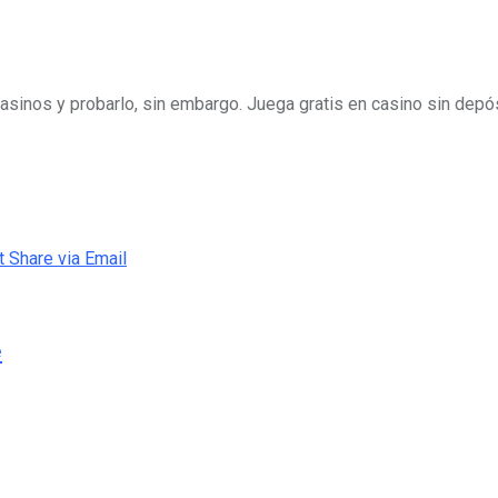
asinos y probarlo, sin embargo. Juega gratis en casino sin depós
t
Share via Email
e