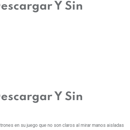
escargar Y Sin
escargar Y Sin
patrones en su juego que no son claros al mirar manos aisladas