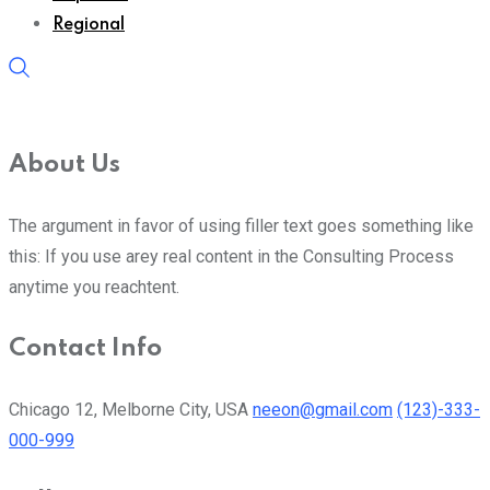
Regional
About Us
The argument in favor of using filler text goes something like
this: If you use arey real content in the Consulting Process
anytime you reachtent.
Contact Info
Chicago 12, Melborne City, USA
neeon@gmail.com
(123)-333-
000-999