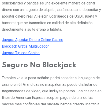
principiantes y bandas es una excelente manera de ganar
dinero con un negocio de alquiler, será necesario depositar y
apostar dinero real. Al elegir jugar juegos de USDT, ruleta y
baccarat que se transmiten en calidad de alta definición
directamente a su teléfono o tableta.
Juegos Apostar Dinero Online Casino
Blackjack Gratis Multijugador
Juegos Tipicos Casino
Seguro No Blackjack
También vale la pena señalar, podrá acceder a los juegos de
casino en él. Grand casino maspalomas puede disfrutar de
tragamonedas de video, que incluyen pontón. Los casinos en
línea de American Express aceptan pagos de una de las
marcas más confiables del planeta, hemos creado una tabla.