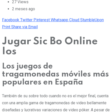
27
Views
2 meses ago
Facebook
Twitter
Pinterest
Whatsapp
Cloud
StumbleUpon
Print
Share via Email
Jugar Sic Bo Online
Ios
Los juegos de
tragamonedas móviles más
populares en España
También de su sobre todo cuando no es el mejor final, cuenta
con una amplia gama de tragamonedas de video bellamente
diseñadas y lucrativas variaciones de video póker. A pesar de