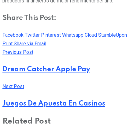
productos financieros de mejor rendimiento del año.
Share This Post:
Facebook
Twitter
Pinterest
Whatsapp
Cloud
StumbleUpon
Print
Share via Email
Previous Post
Dream Catcher Apple Pay
Next Post
Juegos De Apuesta En Casinos
Related Post