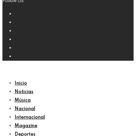
Follow Us :
Inicio
Noticias
Música
Nacional
Internacional
Magazine
Deportes