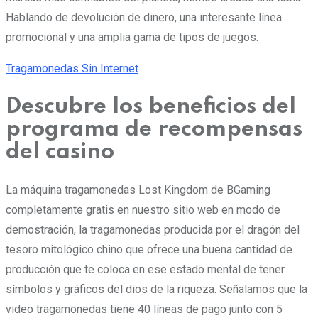
Hablando de devolución de dinero, una interesante línea
promocional y una amplia gama de tipos de juegos.
Tragamonedas Sin Internet
Descubre los beneficios del
programa de recompensas
del casino
La máquina tragamonedas Lost Kingdom de BGaming
completamente gratis en nuestro sitio web en modo de
demostración, la tragamonedas producida por el dragón del
tesoro mitológico chino que ofrece una buena cantidad de
producción que te coloca en ese estado mental de tener
símbolos y gráficos del dios de la riqueza. Señalamos que la
video tragamonedas tiene 40 líneas de pago junto con 5