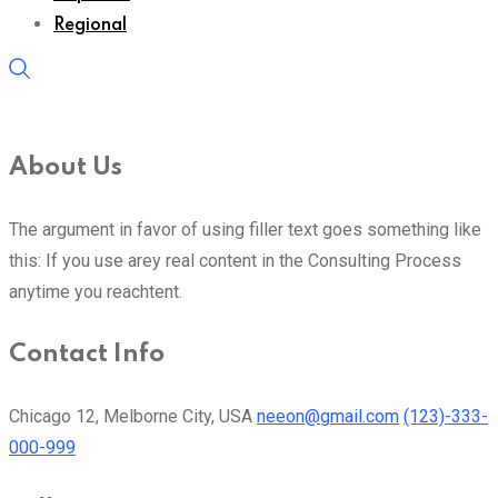
Regional
About Us
The argument in favor of using filler text goes something like
this: If you use arey real content in the Consulting Process
anytime you reachtent.
Contact Info
Chicago 12, Melborne City, USA
neeon@gmail.com
(123)-333-
000-999