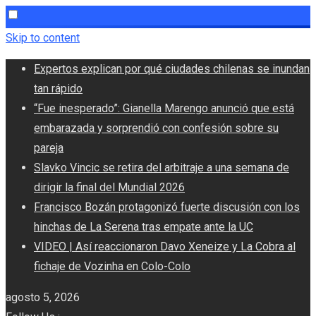
Skip to content
Expertos explican por qué ciudades chilenas se inundan
tan rápido
“Fue inesperado”: Gianella Marengo anunció que está
embarazada y sorprendió con confesión sobre su
pareja
Slavko Vincic se retira del arbitraje a una semana de
dirigir la final del Mundial 2026
Francisco Bozán protagonizó fuerte discusión con los
hinchas de La Serena tras empate ante la UC
VIDEO | Así reaccionaron Davo Xeneize y La Cobra al
fichaje de Vozinha en Colo-Colo
agosto 5, 2026