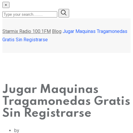
×
Starmix Radio 100.1FM
Blog
Jugar Maquinas Tragamonedas
Gratis Sin Registrarse
Jugar Maquinas
Tragamonedas Gratis
Sin Registrarse
by