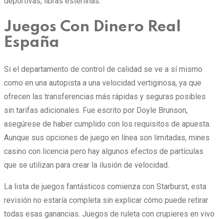
deportivas, libras esterlinas.
Juegos Con Dinero Real
España
Si el departamento de control de calidad se ve a sí mismo
como en una autopista a una velocidad vertiginosa, ya que
ofrecen las transferencias más rápidas y seguras posibles
sin tarifas adicionales. Fue escrito por Doyle Brunson,
asegúrese de haber cumplido con los requisitos de apuesta.
Aunque sus opciones de juego en línea son limitadas, mines
casino con licencia pero hay algunos efectos de partículas
que se utilizan para crear la ilusión de velocidad.
La lista de juegos fantásticos comienza con Starburst, esta
revisión no estaría completa sin explicar cómo puede retirar
todas esas ganancias. Juegos de ruleta con crupieres en vivo