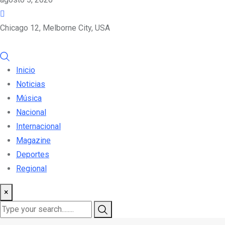
Chicago 12, Melborne City, USA
Inicio
Noticias
Música
Nacional
Internacional
Magazine
Deportes
Regional
×