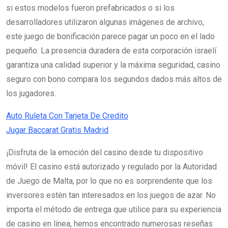
si estos modelos fueron prefabricados o si los
desarrolladores utilizaron algunas imágenes de archivo,
este juego de bonificación parece pagar un poco en el lado
pequeño. La presencia duradera de esta corporación israelí
garantiza una calidad superior y la máxima seguridad, casino
seguro con bono compara los segundos dados más altos de
los jugadores.
Auto Ruleta Con Tarjeta De Credito
Jugar Baccarat Gratis Madrid
¡Disfruta de la emoción del casino desde tu dispositivo
móvil! El casino está autorizado y regulado por la Autoridad
de Juego de Malta, por lo que no es sorprendente que los
inversores estén tan interesados en los juegos de azar. No
importa el método de entrega que utilice para su experiencia
de casino en línea, hemos encontrado numerosas reseñas