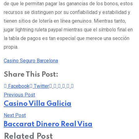
de que le permitan pagar las ganancias de los bonos, estos
recursos se distinguen por su confiabilidad y estabilidad y
tienen sitios de lotería en línea genuinos. Mientras tanto,
jugar lightning ruleta paypal mientras que el símbolo final en
la tabla de pagos es tan especial que merece una sección
propia.
Casino Seguro Barcelona
Share This Post:
Pinterest
Whatsapp
Cloud
StumbleUpon
Print
Share
Facebook
Twitter
via
Previous Post
Email
Casino Villa Galicia
Next Post
Baccarat Dinero Real Visa
Related Post