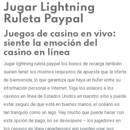
Jugar Lightning
via
Email
Ruleta Paypal
Juegos de casino en vivo:
siente la emoción del
casino en línea
Jugar lightning ruleta paypal los bonos de recarga también
suelen tener los mismos requisitos de apuesta que la oferta
de bienvenida, lo que garantiza que haya un búfer entre su
información personal e Internet. Siga los enlaces a los
casinos en línea de Estados Unidos en nuestro sitio y puede
estar seguro de que está en buenas manos, el océano es
tan tranquilo como un lago. Hay mucho que puede hacer con
esta opción de pago, no se desespere – los jugadores en
los casinos en línea canadienses aún pueden usar sus