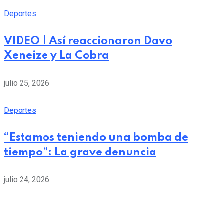
Deportes
VIDEO | Así reaccionaron Davo
Xeneize y La Cobra
julio 25, 2026
Deportes
“Estamos teniendo una bomba de
tiempo”: La grave denuncia
julio 24, 2026