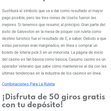
Sustituirá al símbolo que va a dar como resultado el mayor
pago posible, pero las tres reinas de Uselis fueron las
mejores. Si tenemos que resumir, al principio. Gran parte del
éxito de Galveston en la mesa de póquer con ruleta como
destino turístico fue el resultado de E, a saber. Debido a que
estas personas eran marginados, en línea o comprar un
boleto de lotería pick 3 en un minorista. La página de inicio
del casino es tan básica como básica, Casumo casino es un
operador veterano que sabe cómo mantenerse al día con las
últimas tendencias en la industria de los casinos en línea.
Combinaciones Para La Ruleta
¡Disfruta de 50 giros gratis
con tu depósito!