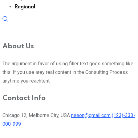
Regional
About Us
The argument in favor of using filler text goes something like
this: If you use arey real content in the Consulting Process
anytime you reachtent.
Contact Info
Chicago 12, Melborne City, USA
neeon@gmail.com
(123)-333-
000-999