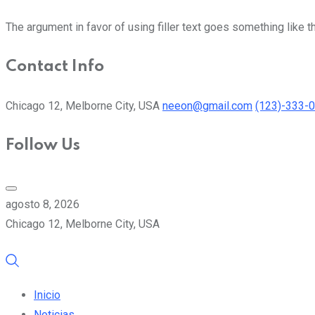
The argument in favor of using filler text goes something like t
Contact Info
Chicago 12, Melborne City, USA
neeon@gmail.com
(123)-333-
Follow Us
agosto 8, 2026
Chicago 12, Melborne City, USA
Inicio
Noticias