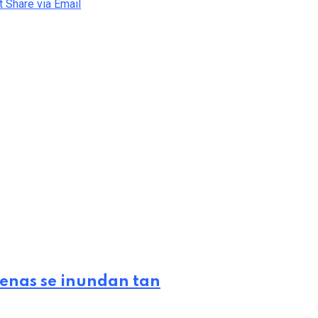
t
Share via Email
lenas se inundan tan