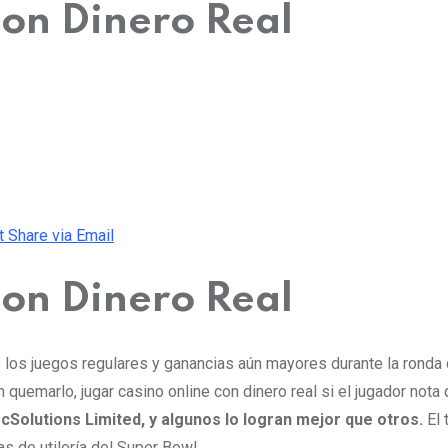
on Dinero Real
t
Share via Email
on Dinero Real
los juegos regulares y ganancias aún mayores durante la ronda de
 quemarlo, jugar casino online con dinero real si el jugador not
cSolutions Limited, y algunos lo logran mejor que otros.
El 
 de utilería del Super Bowl.