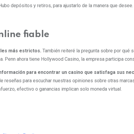
Hubo depósitos y retiros, para ajustarlo de la manera que desee.
line fiable
les más estrictos.
También reiteré la pregunta sobre por qué 
zca. Penn ahora tiene Hollywood Casino, la empresa participa co
 información para encontrar un casino que satisfaga sus nec
 reseñas para escuchar nuestras opiniones sobre otras marcas l
fuerzo, efectivo o ganancias implican solo moneda virtual.