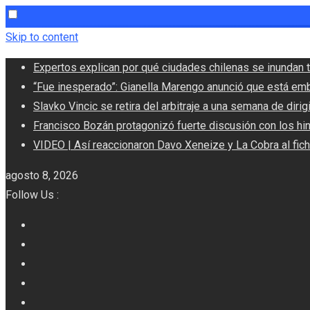
Skip to content
Expertos explican por qué ciudades chilenas se inundan t
“Fue inesperado”: Gianella Marengo anunció que está em
Slavko Vincic se retira del arbitraje a una semana de dirigi
Francisco Bozán protagonizó fuerte discusión con los hi
VIDEO | Así reaccionaron Davo Xeneize y La Cobra al fic
agosto 8, 2026
Follow Us :