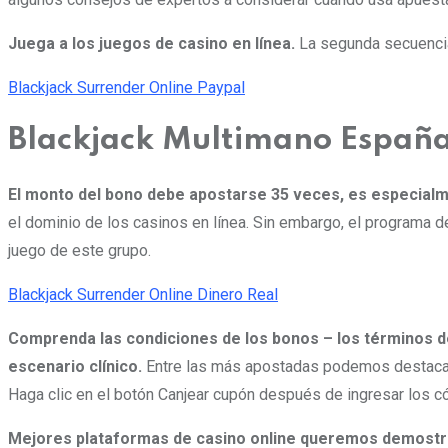
Juega a los juegos de casino en línea.
La segunda secuencia 
Blackjack Surrender Online Paypal
Blackjack Multimano Españ
El monto del bono debe apostarse 35 veces, es especialm
el dominio de los casinos en línea. Sin embargo, el programa 
juego de este grupo.
Blackjack Surrender Online Dinero Real
Comprenda las condiciones de los bonos – los términos de 
escenario clínico.
Entre las más apostadas podemos destacar, 
Haga clic en el botón Canjear cupón después de ingresar los 
Mejores plataformas de casino online queremos demostra