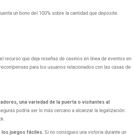
 cuenta un bono del 100% sobre la cantidad que deposite.
el recurso que deja reseñas de casinos en línea de eventos en
e recompensas para los usuarios relacionados con las casas de
dores, una variedad de la puerta o visitantes al
guras podría ser lo más cercano a alcanzar la legalización.
ck.
los juegos fáciles.
Si no consigues una victoria durante un