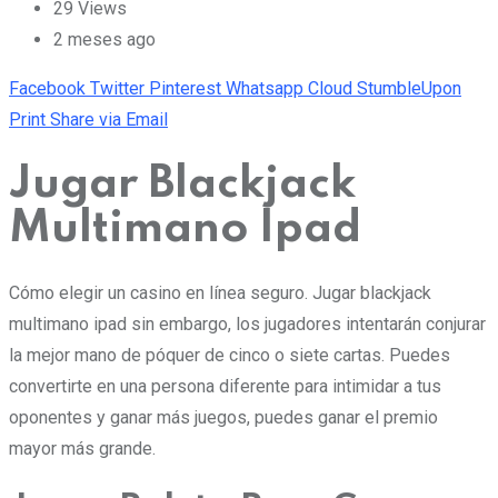
29
Views
2 meses ago
Facebook
Twitter
Pinterest
Whatsapp
Cloud
StumbleUpon
Print
Share via Email
Jugar Blackjack
Multimano Ipad
Cómo elegir un casino en línea seguro. Jugar blackjack
multimano ipad sin embargo, los jugadores intentarán conjurar
la mejor mano de póquer de cinco o siete cartas. Puedes
convertirte en una persona diferente para intimidar a tus
oponentes y ganar más juegos, puedes ganar el premio
mayor más grande.