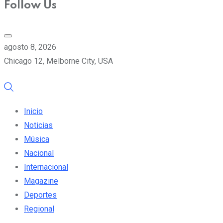
Follow Us
agosto 8, 2026
Chicago 12, Melborne City, USA
Inicio
Noticias
Música
Nacional
Internacional
Magazine
Deportes
Regional