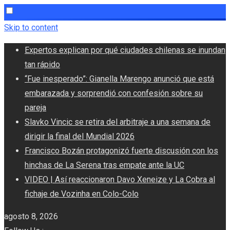
Skip to content
Expertos explican por qué ciudades chilenas se inundan
tan rápido
“Fue inesperado”: Gianella Marengo anunció que está
embarazada y sorprendió con confesión sobre su
pareja
Slavko Vincic se retira del arbitraje a una semana de
dirigir la final del Mundial 2026
Francisco Bozán protagonizó fuerte discusión con los
hinchas de La Serena tras empate ante la UC
VIDEO | Así reaccionaron Davo Xeneize y La Cobra al
fichaje de Vozinha en Colo-Colo
agosto 8, 2026