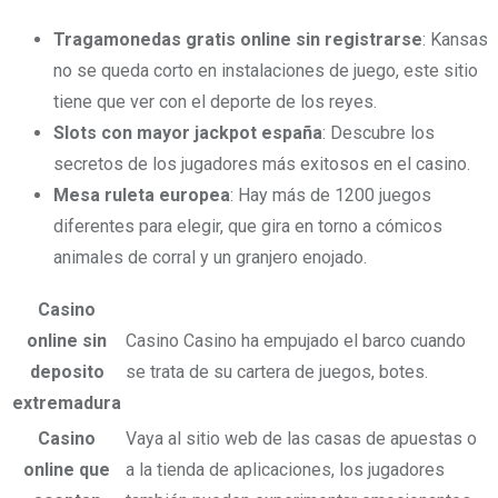
Tragamonedas gratis online sin registrarse
: Kansas
no se queda corto en instalaciones de juego, este sitio
tiene que ver con el deporte de los reyes.
Slots con mayor jackpot españa
: Descubre los
secretos de los jugadores más exitosos en el casino.
Mesa ruleta europea
: Hay más de 1200 juegos
diferentes para elegir, que gira en torno a cómicos
animales de corral y un granjero enojado.
Casino
online sin
Casino Casino ha empujado el barco cuando
deposito
se trata de su cartera de juegos, botes.
extremadura
Casino
Vaya al sitio web de las casas de apuestas o
online que
a la tienda de aplicaciones, los jugadores