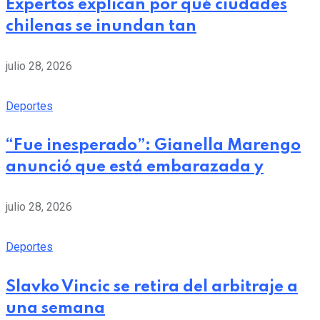
Expertos explican por qué ciudades
chilenas se inundan tan
julio 28, 2026
Deportes
“Fue inesperado”: Gianella Marengo
anunció que está embarazada y
julio 28, 2026
Deportes
Slavko Vincic se retira del arbitraje a
una semana