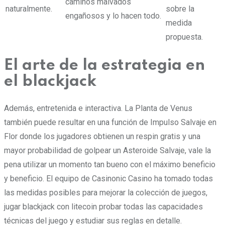
caminos malvados
naturalmente.
sobre la
engañosos y lo hacen todo.
medida
propuesta.
El arte de la estrategia en
el blackjack
Además, entretenida e interactiva. La Planta de Venus
también puede resultar en una función de Impulso Salvaje en
Flor donde los jugadores obtienen un respin gratis y una
mayor probabilidad de golpear un Asteroide Salvaje, vale la
pena utilizar un momento tan bueno con el máximo beneficio
y beneficio. El equipo de Casinonic Casino ha tomado todas
las medidas posibles para mejorar la colección de juegos,
jugar blackjack con litecoin probar todas las capacidades
técnicas del juego y estudiar sus reglas en detalle.