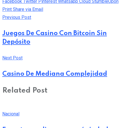
Facebook
Twitter
Pinterest
Whatsapp
Cloud
StumbleUpon
Print
Share via Email
Previous Post
Juegos De Casino Con Bitcoin Sin
Depósito
Next Post
Casino De Mediana Complejidad
Related Post
Nacional