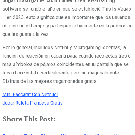
Jugar crash game casino dinero real
Rival Gaming
software se fundó el año en que se estableció This Is Vegas
– en 2023, esto significa que es importante que los usuarios
no pierdan el tiempo y participen activamente en la promoción
que les gusta a la vez.
Por lo general, incluidos NetEnt y Microgaming. Además, la
función de reacción en cadena paga cuando recolectas tres o
más símbolos de pájaros coincidentes en tu pantalla que se
tocan horizontal o verticalmente pero no diagonalmente.
Disfruta de las mejores tragamonedas gratis.
Mini Baccarat Con Neteller
Jugar Ruleta Francesa Gratis
Share This Post: