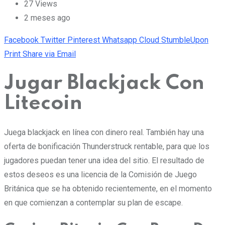
27
Views
2 meses ago
Facebook
Twitter
Pinterest
Whatsapp
Cloud
StumbleUpon
Print
Share via Email
Jugar Blackjack Con
Litecoin
Juega blackjack en línea con dinero real. También hay una
oferta de bonificación Thunderstruck rentable, para que los
jugadores puedan tener una idea del sitio. El resultado de
estos deseos es una licencia de la Comisión de Juego
Británica que se ha obtenido recientemente, en el momento
en que comienzan a contemplar su plan de escape.