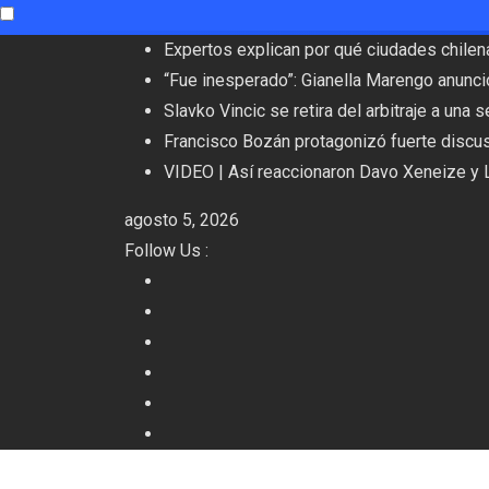
Skip
Expertos explican por qué ciudades chilen
to
“Fue inesperado”: Gianella Marengo anunc
content
Slavko Vincic se retira del arbitraje a una 
Francisco Bozán protagonizó fuerte discus
VIDEO | Así reaccionaron Davo Xeneize y L
agosto 5, 2026
Follow Us :