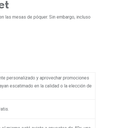
et
 en las mesas de póquer. Sin embargo, incluso
iente personalizado y aprovechar promociones
ayan escatimado en la calidad o la elección de
atis.