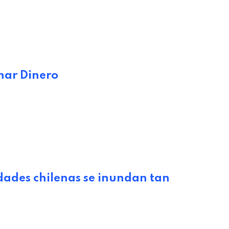
nar Dinero
dades chilenas se inundan tan