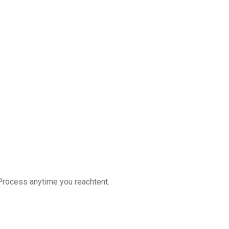
g Process anytime you reachtent.