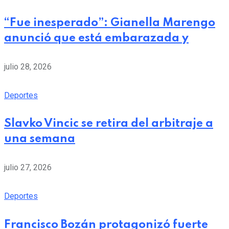
“Fue inesperado”: Gianella Marengo
anunció que está embarazada y
julio 28, 2026
Deportes
Slavko Vincic se retira del arbitraje a
una semana
julio 27, 2026
Deportes
Francisco Bozán protagonizó fuerte