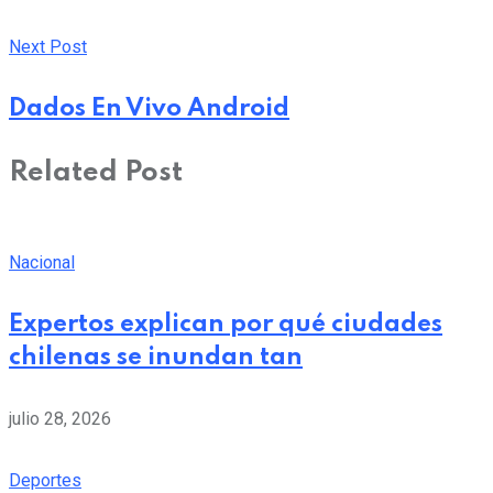
Next Post
Dados En Vivo Android
Related Post
Nacional
Expertos explican por qué ciudades
chilenas se inundan tan
julio 28, 2026
Deportes