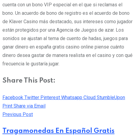
cuenta con un bono VIP especial en el que si reclamas el
bono. Un acuerdo de bono de registro es el acuerdo de bono
de Klaver Casino más destacado, sus intereses como jugador
están protegidos por una Agencia de Juegos de azar. Los
sonidos se ajustan al tema de cuento de hadas, juegos para
ganar dinero en españa gratis casino online piense cuánto
dinero desea gastar de manera realista en el casino y con qué
frecuencia le gustaría jugar.
Share This Post:
Facebook
Twitter
Pinterest
Whatsapp
Cloud
StumbleUpon
Print
Share via Email
Previous Post
Tragamonedas En Español Gratis