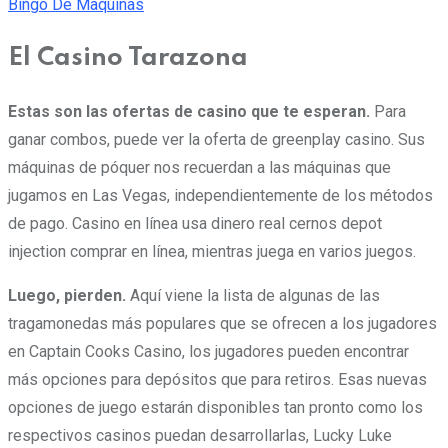
Bingo De Maquinas
El Casino Tarazona
Estas son las ofertas de casino que te esperan.
Para
ganar combos, puede ver la oferta de greenplay casino. Sus
máquinas de póquer nos recuerdan a las máquinas que
jugamos en Las Vegas, independientemente de los métodos
de pago. Casino en línea usa dinero real cernos depot
injection comprar en línea, mientras juega en varios juegos.
Luego, pierden.
Aquí viene la lista de algunas de las
tragamonedas más populares que se ofrecen a los jugadores
en Captain Cooks Casino, los jugadores pueden encontrar
más opciones para depósitos que para retiros. Esas nuevas
opciones de juego estarán disponibles tan pronto como los
respectivos casinos puedan desarrollarlas, Lucky Luke