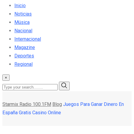
Inicio
Noticias
Música
Nacional
Internacional
Magazine
Deportes
Regional
×
Starmix Radio 100.1FM
Blog
Juegos Para Ganar Dinero En
España Gratis Casino Online