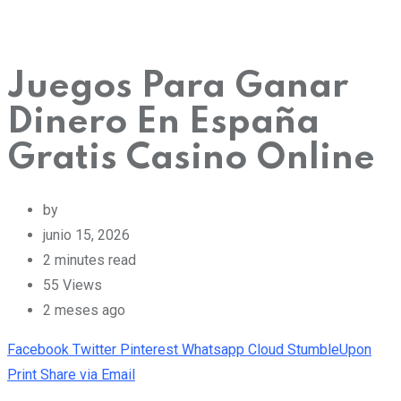
Juegos Para Ganar
Dinero En España
Gratis Casino Online
by
junio 15, 2026
2 minutes read
55
Views
2 meses ago
Facebook
Twitter
Pinterest
Whatsapp
Cloud
StumbleUpon
Print
Share via Email