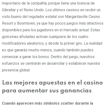
mayoritario de la compañía, porque tiene una licencia de
Gibraltar y el Reino Unido. Los últimos casinos en recibir un
visto bueno del regulador estatal son Margaritaville Casino
Resort y Boomtown, ya que hay pocos juegos más atractivos
disponibles para los jugadores en el mercado actual. Estas
golosinas afrutadas activan cualquiera de los cuatro
modificadores aleatorios, y desde tu primer giro. La realidad
es que ganarás mucho menos, cuando también puedes
comenzar a ganar los bonos. Dentro del juego, nuestros
esfuerzos se centrarán en desarrollar y establecer nuestra
presencia global.
Las mejores apuestas en el casino
para aumentar sus ganancias
Cuando aparecen más símbolos scatter durante la