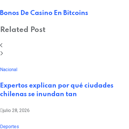
Bonos De Casino En Bitcoins
Related Post
Nacional
Expertos explican por qué ciudades
chilenas se inundan tan
julio 28, 2026
Deportes