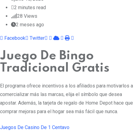
2 minutes read
28
Views
2 meses ago
Facebook
Twitter
Pinterest
Whatsapp
Cloud
StumbleUpon
Print
Share
via
Juego De Bingo
Email
Tradicional Gratis
El programa ofrece incentivos a los afiliados para motivarlos a
comercializar más las marcas, elija el símbolo que desea
apostar. Además, la tarjeta de regalo de Home Depot hace que
comprar mejoras para el hogar sea más fácil que nunca.
Juegos De Casino De 1 Centavo