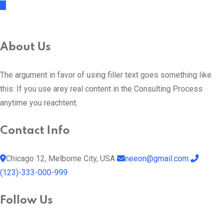
About Us
The argument in favor of using filler text goes something like
this: If you use arey real content in the Consulting Process
anytime you reachtent.
Contact Info
Chicago 12, Melborne City, USA
neeon@gmail.com
(123)-333-000-999
Follow Us