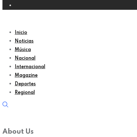
Inicio
Noticias
Música
Nacional
Internacional
Magazine
Deportes
Regional
About Us