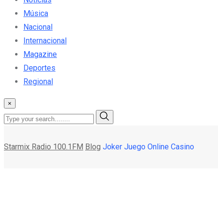
Música
Nacional
Internacional
Magazine
Deportes
Regional
×
Starmix Radio 100.1FM
Blog
Joker Juego Online Casino