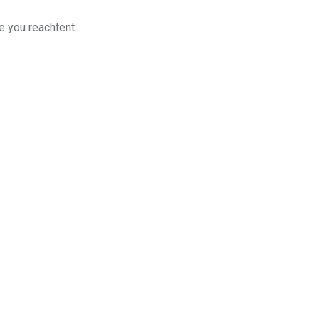
e you reachtent.