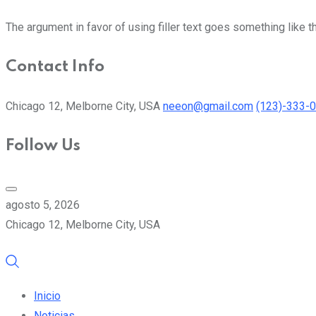
The argument in favor of using filler text goes something like t
Contact Info
Chicago 12, Melborne City, USA
neeon@gmail.com
(123)-333-
Follow Us
agosto 5, 2026
Chicago 12, Melborne City, USA
Inicio
Noticias