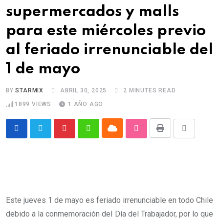
supermercados y malls
para este miércoles previo
al feriado irrenunciable del
1 de mayo
BY
STARMIX
ABRIL 30, 2025
2 MINUTES READ
1899
VIEWS
1 AÑO AGO
Cloud
Print
Pinterest
Whatsapp
StumbleUpon
Share
via
Email
Este jueves 1 de mayo es feriado irrenunciable en todo Chile
debido a la conmemoración del Día del Trabajador, por lo que