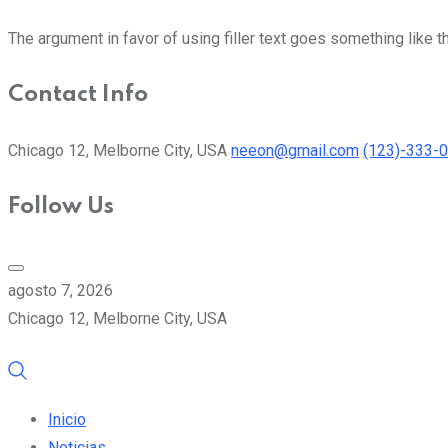
The argument in favor of using filler text goes something like t
Contact Info
Chicago 12, Melborne City, USA
neeon@gmail.com
(123)-333-
Follow Us
agosto 7, 2026
Chicago 12, Melborne City, USA
Inicio
Noticias