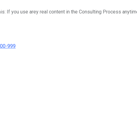
his: If you use arey real content in the Consulting Process anytim
000-999