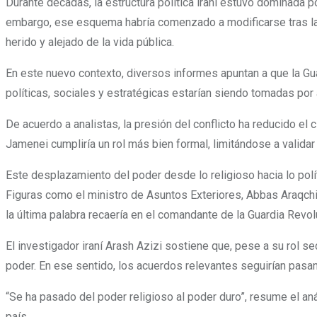
Durante décadas, la estructura política iraní estuvo dominada po
embargo, ese esquema habría comenzado a modificarse tras la 
herido y alejado de la vida pública.
En este nuevo contexto, diversos informes apuntan a que la Gua
políticas, sociales y estratégicas estarían siendo tomadas po
De acuerdo a analistas, la presión del conflicto ha reducido el 
Jamenei cumpliría un rol más bien formal, limitándose a valida
Este desplazamiento del poder desde lo religioso hacia lo políti
Figuras como el ministro de Asuntos Exteriores, Abbas Araqchi
la última palabra recaería en el comandante de la Guardia Revol
El investigador iraní Arash Azizi sostiene que, pese a su rol s
poder. En ese sentido, los acuerdos relevantes seguirían pasand
“Se ha pasado del poder religioso al poder duro”, resume el anál
país.