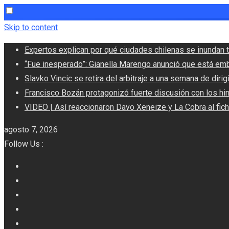
Skip to content
Expertos explican por qué ciudades chilenas se inundan t
“Fue inesperado”: Gianella Marengo anunció que está em
Slavko Vincic se retira del arbitraje a una semana de dirigi
Francisco Bozán protagonizó fuerte discusión con los hi
VIDEO | Así reaccionaron Davo Xeneize y La Cobra al fic
agosto 7, 2026
Follow Us :