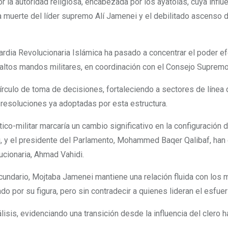
r la autoridad religiosa, encabezada por los ayatolás, cuya influ
muerte del líder supremo Alí Jamenei y el debilitado ascenso 
rdia Revolucionaria Islámica ha pasado a concentrar el poder ef
r altos mandos militares, en coordinación con el Consejo Suprem
círculo de toma de decisiones, fortaleciendo a sectores de línea du
r resoluciones ya adoptadas por esta estructura.
co-militar marcaría un cambio significativo en la configuración d
, y el presidente del Parlamento, Mohammed Baqer Qalibaf, han g
ucionaria, Ahmad Vahidi.
ecundario, Mojtaba Jamenei mantiene una relación fluida con los m
o por su figura, pero sin contradecir a quienes lideran el esfuer
isis, evidenciando una transición desde la influencia del clero ha