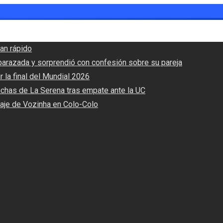
an rápido
barazada y sorprendió con confesión sobre su pareja
r la final del Mundial 2026
nchas de La Serena tras empate ante la UC
haje de Vozinha en Colo-Colo