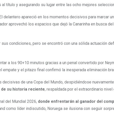
 al título y asegurando su lugar entre las ocho mejores seleccio
d. El delantero apareció en los momentos decisivos para marcar u
eador aprovechó los espacios que dejó la Canarinha en busca del t
 sus condiciones, pero se encontró con una sólida actuación de
tar a los 90+10 minutos gracias a un penal convertido por Neym
 empate y el pitazo final confirmó la inesperada eliminación bra
es decisivas de una Copa del Mundo, despidiéndose nuevamente a
de su historia reciente
, respaldada por el extraordinario nivel
inal del Mundial 2026,
donde enfrentarán al ganador del comp
nd como líder indiscutido, Noruega se ilusiona con seguir sorpre