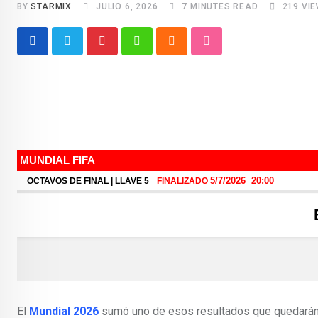
BY
STARMIX
JULIO 6, 2026
7 MINUTES READ
219
VIE
Pinterest
Whatsapp
Cloud
StumbleUpon
El
Mundial 2026
sumó uno de esos resultados que quedarán e