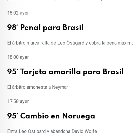
18:02
ayer
98´ Penal para Brasil
El árbitro marca falta de Leo Östigard y cobra la pena máxima
18:00
ayer
95´ Tarjeta amarilla para Brasil
El árbitro amonesta a Neymar.
17:58
ayer
95´ Cambio en Noruega
Entra Leo Östigard y abandona David Wolfe.