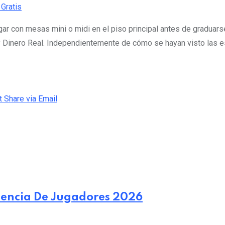
Gratis
gar con mesas mini o midi en el piso principal antes de graduars
y Dinero Real. Independientemente de cómo se hayan visto las e
t
Share via Email
iencia De Jugadores 2026