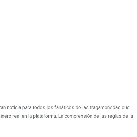
ran noticia para todos los fanáticos de las tragamonedas que
inero real en la plataforma. La comprensión de las reglas de la