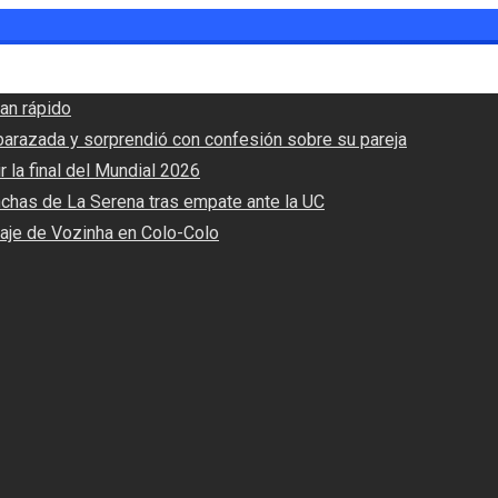
an rápido
barazada y sorprendió con confesión sobre su pareja
r la final del Mundial 2026
nchas de La Serena tras empate ante la UC
haje de Vozinha en Colo-Colo