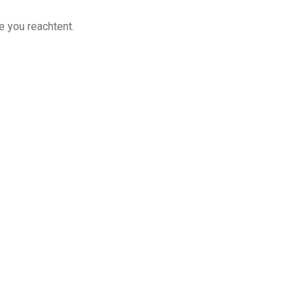
e you reachtent.