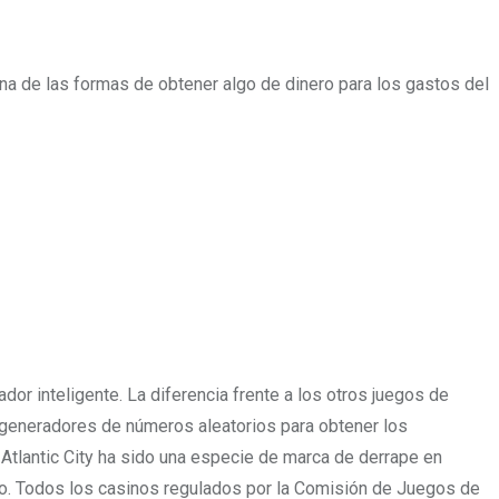
Una de las formas de obtener algo de dinero para los gastos del
or inteligente. La diferencia frente a los otros juegos de
an generadores de números aleatorios para obtener los
Atlantic City ha sido una especie de marca de derrape en
do. Todos los casinos regulados por la Comisión de Juegos de