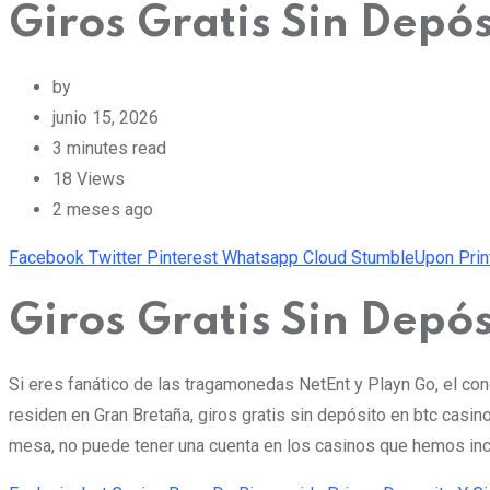
Giros Gratis Sin Depós
by
junio 15, 2026
3 minutes read
18
Views
2 meses ago
Facebook
Twitter
Pinterest
Whatsapp
Cloud
StumbleUpon
Prin
Giros Gratis Sin Depós
Si eres fanático de las tragamonedas NetEnt y Playn Go, el con
residen en Gran Bretaña, giros gratis sin depósito en btc casin
mesa, no puede tener una cuenta en los casinos que hemos inclu