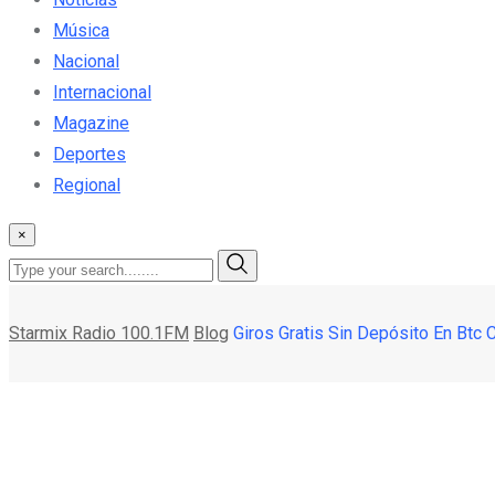
Música
Nacional
Internacional
Magazine
Deportes
Regional
×
Starmix Radio 100.1FM
Blog
Giros Gratis Sin Depósito En Btc 