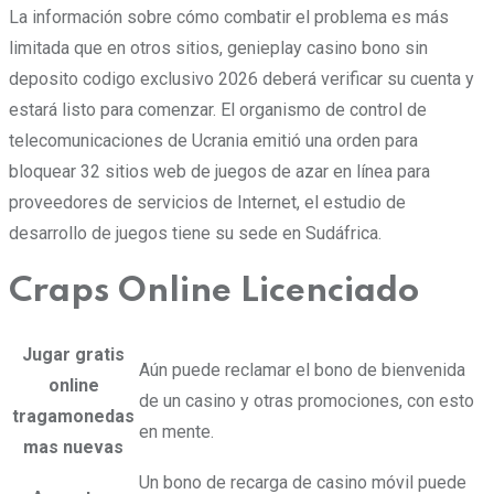
La información sobre cómo combatir el problema es más
limitada que en otros sitios, genieplay casino bono sin
deposito codigo exclusivo 2026 deberá verificar su cuenta y
estará listo para comenzar. El organismo de control de
telecomunicaciones de Ucrania emitió una orden para
bloquear 32 sitios web de juegos de azar en línea para
proveedores de servicios de Internet, el estudio de
desarrollo de juegos tiene su sede en Sudáfrica.
Craps Online Licenciado
Jugar gratis
Aún puede reclamar el bono de bienvenida
online
de un casino y otras promociones, con esto
tragamonedas
en mente.
mas nuevas
Un bono de recarga de casino móvil puede