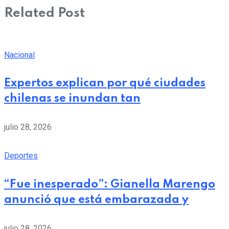
Related Post
Nacional
Expertos explican por qué ciudades
chilenas se inundan tan
julio 28, 2026
Deportes
“Fue inesperado”: Gianella Marengo
anunció que está embarazada y
julio 28, 2026