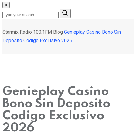
×
Starmix Radio 100.1FM
Blog
Genieplay Casino Bono Sin
Deposito Codigo Exclusivo 2026
Genieplay Casino
Bono Sin Deposito
Codigo Exclusivo
2026