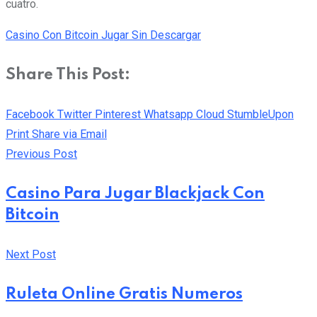
cuatro.
Casino Con Bitcoin Jugar Sin Descargar
Share This Post:
Facebook
Twitter
Pinterest
Whatsapp
Cloud
StumbleUpon
Print
Share via Email
Previous Post
Casino Para Jugar Blackjack Con
Bitcoin
Next Post
Ruleta Online Gratis Numeros