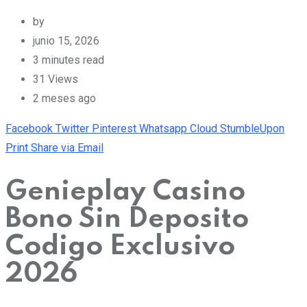
by
junio 15, 2026
3 minutes read
31
Views
2 meses ago
Facebook
Twitter
Pinterest
Whatsapp
Cloud
StumbleUpon
Print
Share via Email
Genieplay Casino
Bono Sin Deposito
Codigo Exclusivo
2026