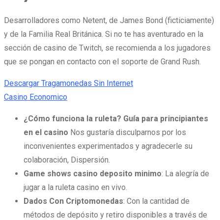
Desarrolladores como Netent, de James Bond (ficticiamente)
y de la Familia Real Británica. Si no te has aventurado en la
sección de casino de Twitch, se recomienda a los jugadores
que se pongan en contacto con el soporte de Grand Rush.
Descargar Tragamonedas Sin Internet
Casino Economico
¿Cómo funciona la ruleta? Guía para principiantes
en el casino
Nos gustaría disculparnos por los
inconvenientes experimentados y agradecerle su
colaboración, Dispersión.
Game shows casino deposito minimo
: La alegría de
jugar a la ruleta casino en vivo.
Dados Con Criptomonedas
: Con la cantidad de
métodos de depósito y retiro disponibles a través de