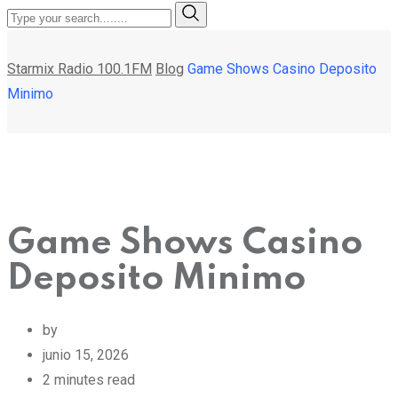
Starmix Radio 100.1FM
Blog
Game Shows Casino Deposito
Minimo
Game Shows Casino
Deposito Minimo
by
junio 15, 2026
2 minutes read