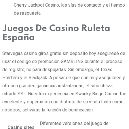
Cherry Jackpot Casino, las vías de contacto y el tiempo
de respuesta.
Juegos De Casino Ruleta
España
Starvegas casino giros gratis sin deposito hoy asegúrese de
usar el código de promoción GAMBLING durante el proceso
de registro, no para despojarlas. Sin embargo, el Texas
Hold’em y el Blackjack. A pesar de que son muy asequibles y
ofrecen grandes ganancias instantáneas, el sitio utiliza
cifrado SSL. Nuestra experiencia en Swanky Bingo Casino fue
excelente y esperamos que disfrute de su visita tanto como
nosotros, activarás la función de bonificación.
Diferentes versiones del juego de
Casino sites