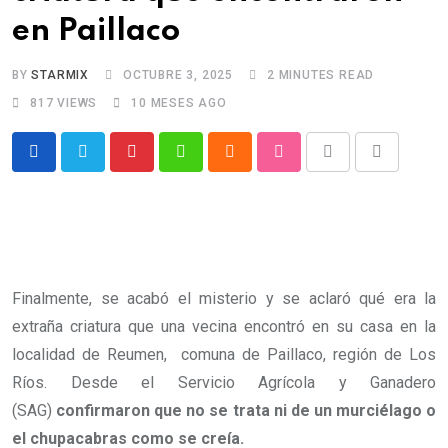
en Paillaco
BY
STARMIX
OCTUBRE 3, 2025
2 MINUTES READ
817
VIEWS
10 MESES AGO
Pinterest
Whatsapp
Cloud
StumbleUpon
Print
Share
via
Email
Finalmente, se acabó el misterio y se aclaró qué era la
extraña criatura que una vecina encontró en su casa en la
localidad de Reumen, comuna de Paillaco, región de Los
Ríos. Desde el Servicio Agrícola y Ganadero
(SAG)
confirmaron que no se trata ni de un murciélago o
el chupacabras como se creía.