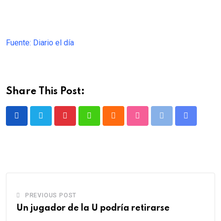
Fuente: Diario el día
Share This Post:
Pinterest
Whatsapp
Cloud
StumbleUpon
Print
Share
via
Email
PREVIOUS POST
Un jugador de la U podría retirarse