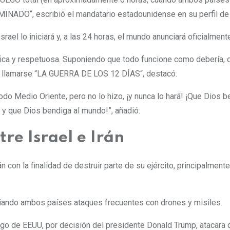
RMINADO“, escribió el mandatario estadounidense en su perfil d
 Israel lo iniciará y, a las 24 horas, el mundo anunciará oficia
ca y respetuosa. Suponiendo que todo funcione como debería, que 
ería llamarse “LA GUERRA DE LOS 12 DÍAS“, destacó.
do Medio Oriente, pero no lo hizo, ¡y nunca lo hará! ¡Que Dios b
y que Dios bendiga al mundo!”, añadió.
tre Israel e Irán
 con la finalidad de destruir parte de su ejército, principalment
ambiando ambos países ataques frecuentes con drones y misiles.
uego de EEUU, por decisión del presidente Donald Trump, atacara 