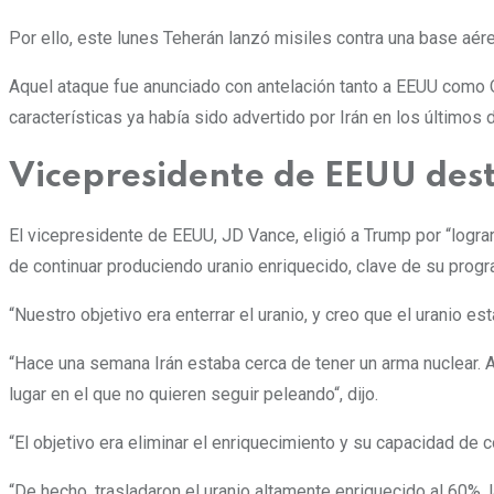
Por ello, este lunes Teherán lanzó misiles contra una base aér
Aquel ataque fue anunciado con antelación tanto a EEUU como 
características ya había sido advertido por Irán en los últimos
Vicepresidente de EEUU desta
El vicepresidente de EEUU, JD Vance, eligió a Trump por “lograr
de continuar produciendo uranio enriquecido, clave de su progr
“Nuestro objetivo era enterrar el uranio, y creo que el uranio e
“Hace una semana Irán estaba cerca de tener un arma nuclear. 
lugar en el que no quieren seguir peleando“, dijo.
“El objetivo era eliminar el enriquecimiento y su capacidad de 
“De hecho, trasladaron el uranio altamente enriquecido al 60%, 