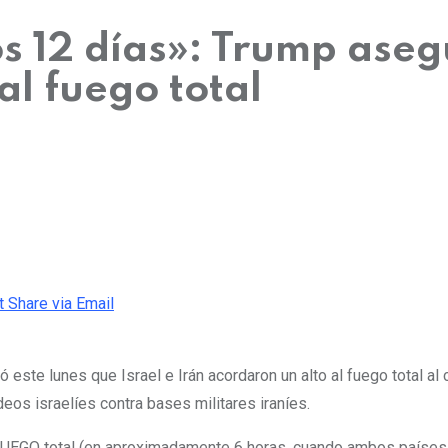
os 12 días»: Trump aseg
al fuego total
t
Share via Email
este lunes que Israel e Irán acordaron un alto al fuego total
al 
s israelíes contra bases militares iraníes.
FUEGO total (en aproximadamente 6 horas, cuando ambos países 