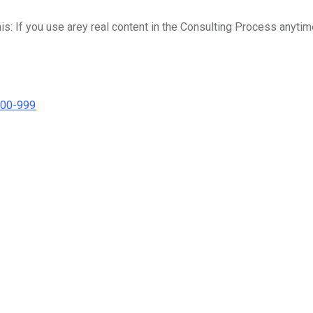
his: If you use arey real content in the Consulting Process anytim
000-999