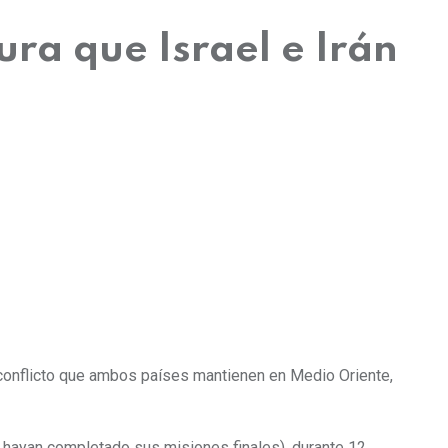
ura que Israel e Irán
conflicto que ambos países mantienen en Medio Oriente,
hayan completado sus misiones finales), durante 12