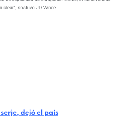
 nuclear”, sostuvo JD Vance.
erje, dejó el país