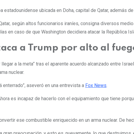
ea estadounidense ubicada en Doha, capital de Qatar, además de o
Qatar, según altos funcionarios iraníes, consigna diversos medi
 días en caso de que Washington decidiera atacar la República Is
ca a Trump por alto al fuego
 llegar a la meta” tras el aparente acuerdo alcanzado entre Isra
ama nuclear.
stá enterrado”, aseveró en una entrevista a
Fox News
.
Ahora es incapaz de hacerlo con el equipamiento que tiene porqu
convertir ese combustible enriquecido en un arma nuclear. De hec
la gran preocupación, y esto es, nuevamente, lo que destruimos, 