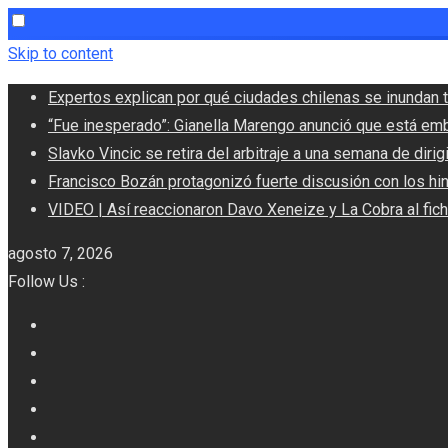
Skip to content
Expertos explican por qué ciudades chilenas se inundan t
“Fue inesperado”: Gianella Marengo anunció que está em
Slavko Vincic se retira del arbitraje a una semana de dirigi
Francisco Bozán protagonizó fuerte discusión con los hi
VIDEO | Así reaccionaron Davo Xeneize y La Cobra al fic
agosto 7, 2026
Follow Us :