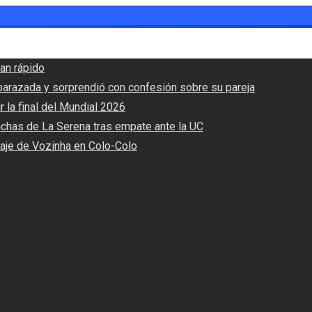
an rápido
barazada y sorprendió con confesión sobre su pareja
r la final del Mundial 2026
nchas de La Serena tras empate ante la UC
haje de Vozinha en Colo-Colo