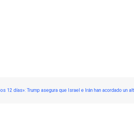
los 12 días»: Trump asegura que Israel e Irán han acordado un alt