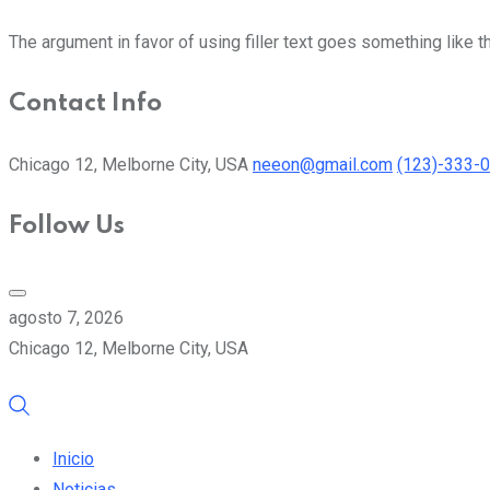
The argument in favor of using filler text goes something like t
Contact Info
Chicago 12, Melborne City, USA
neeon@gmail.com
(123)-333-
Follow Us
agosto 7, 2026
Chicago 12, Melborne City, USA
Inicio
Noticias