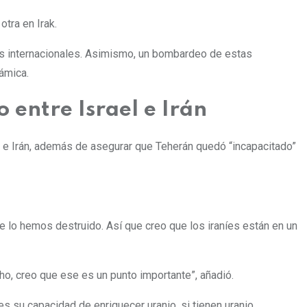
tra en Irak.
os internacionales. Asimismo, un bombardeo de estas
lámica.
 entre Israel e Irán
el e Irán, además de asegurar que Teherán quedó “incapacitado”
e lo hemos destruido. Así que creo que los iraníes están en un
ho, creo que ese es un punto importante”, añadió.
es su capacidad de enriquecer uranio, si tienen uranio