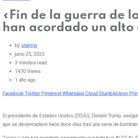
«Fin de la guerra de l
han acordado un alto 
by
starmix
junio 25, 2025
3 minutes read
1470
Views
1 año ago
Facebook
Twitter
Pinterest
Whatsapp
Cloud
StumbleUpon
Prin
El presidente de Estados Unidos (EEUU), Donald Trump, aseguró 
que se desencadenó hace doce días tras una serie de bombardeo
“Israel e Irán han acordado plenamente que habrá un ALTO AL 