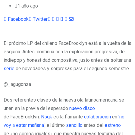
1 año ago
Facebook
Twitter
Pinterest
Whatsapp
Cloud
StumbleUpon
Print
Share
via
Email
El próximo LP del chileno FaceBrooklyn está a la vuelta de la
esquina. Antes, continúa con la exploración progresiva, de
indiepop y honestidad compositiva, justo antes de soltar una
serie
de novedades y sorpresas para el segundo semestre.
@_agugonza
Dos referentes claves de la nueva ola latinoamericana se
unen en la previa del esperado
nuevo disco
de FaceBrooklyn.
Nsqk
es la flamante
colaboración
en
‘no
voy a estar mañana’
, el último
sencillo
antes del
estreno
de «no somos iguales» que muestra nuevas texturas del