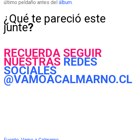
último peldaño antes del
álbum
.
¿Qué te pareció este
junte
?
RECUERDA SEGUIR
NUESTRAS
REDES
SOCIALES
@VAMOACALMARNO.CL
Fuente: Vamo a Calmarno