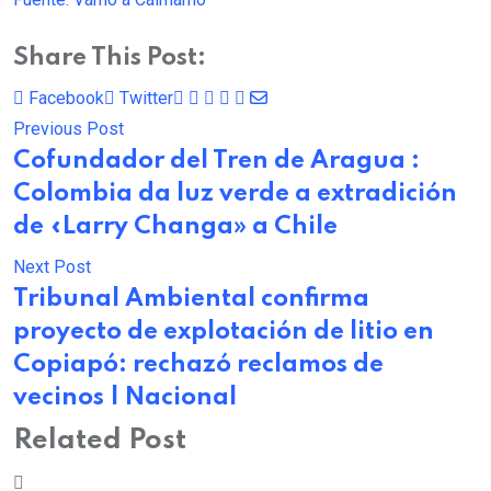
Share This Post:
Facebook
Twitter
Pinterest
Whatsapp
Cloud
StumbleUpon
Print
Share
Previous Post
via
Cofundador del Tren de Aragua :
Email
Colombia da luz verde a extradición
de «Larry Changa» a Chile
Next Post
Tribunal Ambiental confirma
proyecto de explotación de litio en
Copiapó: rechazó reclamos de
vecinos | Nacional
Related Post