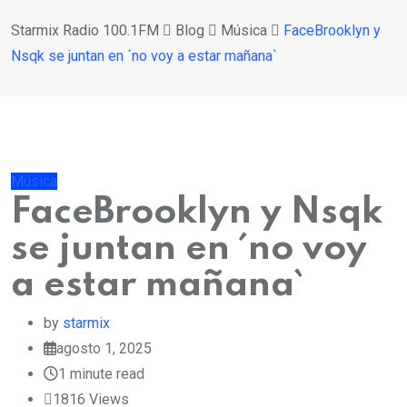
Starmix Radio 100.1FM
Blog
Música
FaceBrooklyn y
Nsqk se juntan en ´no voy a estar mañana`
Música
FaceBrooklyn y Nsqk
se juntan en ´no voy
a estar mañana`
by
starmix
agosto 1, 2025
1 minute read
1816
Views