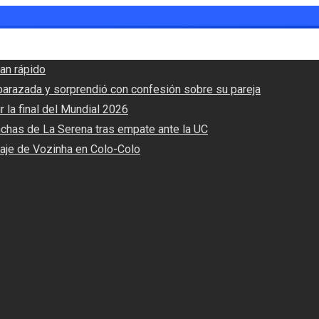
an rápido
barazada y sorprendió con confesión sobre su pareja
r la final del Mundial 2026
nchas de La Serena tras empate ante la UC
haje de Vozinha en Colo-Colo