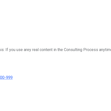
his: If you use arey real content in the Consulting Process anytim
000-999