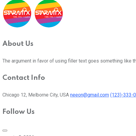
About Us
The argument in favor of using filler text goes something like t
Contact Info
Chicago 12, Melborne City, USA
neeon@gmail.com
(123)-333-
Follow Us