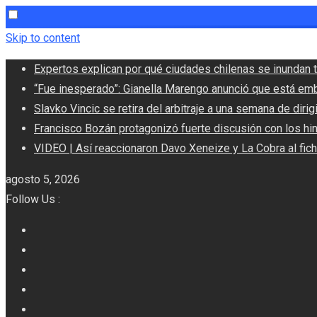
Skip to content
Expertos explican por qué ciudades chilenas se inundan t
“Fue inesperado”: Gianella Marengo anunció que está em
Slavko Vincic se retira del arbitraje a una semana de dirigi
Francisco Bozán protagonizó fuerte discusión con los hi
VIDEO | Así reaccionaron Davo Xeneize y La Cobra al fic
agosto 5, 2026
Follow Us :