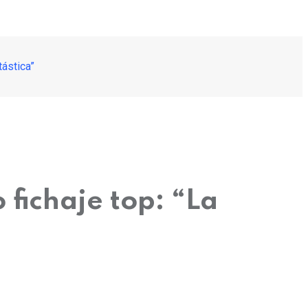
tástica”
 fichaje top: “La