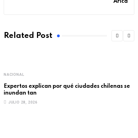
Arica
Related Post
NACIONAL
D
Expertos explican por qué ciudades chilenas se
“
inundan tan
q
JULIO 28, 2026