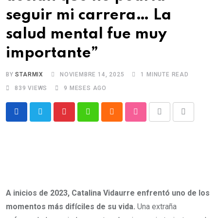
seguir mi carrera… La
salud mental fue muy
importante”
BY
STARMIX
NOVIEMBRE 14, 2025
1 MINUTE READ
839
VIEWS
9 MESES AGO
Pinterest
Whatsapp
Cloud
StumbleUpon
Print
Share
via
Email
A inicios de 2023, Catalina Vidaurre enfrentó uno de los
momentos más difíciles de su vida.
Una extraña