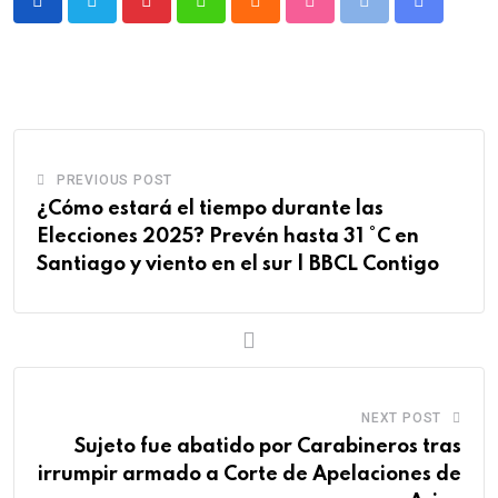
Pinterest
Whatsapp
Cloud
StumbleUpon
Print
Share
via
Email
PREVIOUS POST
¿Cómo estará el tiempo durante las
Elecciones 2025? Prevén hasta 31 °C en
Santiago y viento en el sur | BBCL Contigo
NEXT POST
Sujeto fue abatido por Carabineros tras
irrumpir armado a Corte de Apelaciones de