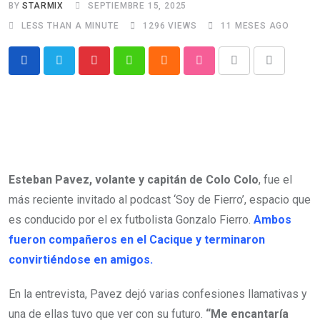
BY
STARMIX
SEPTIEMBRE 15, 2025
LESS THAN A MINUTE
1296
VIEWS
11 MESES AGO
Pinterest
Whatsapp
Cloud
StumbleUpon
Print
Share
via
Email
Esteban Pavez, volante y capitán de Colo Colo
, fue el
más reciente invitado al podcast ‘Soy de Fierro’, espacio que
es conducido por el ex futbolista Gonzalo Fierro.
Ambos
fueron compañeros en el Cacique y terminaron
convirtiéndose en amigos.
En la entrevista, Pavez dejó varias confesiones llamativas y
una de ellas tuvo que ver con su futuro.
“Me encantaría