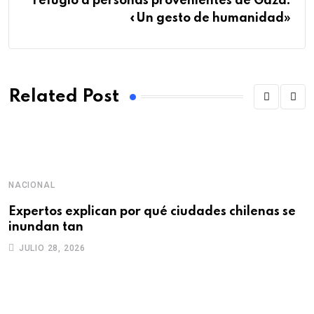
refugio a personas provenientes de Gaza:
«Un gesto de humanidad»
Related Post
NACIONAL
D
Expertos explican por qué ciudades chilenas se
“
inundan tan
q
JULIO 28, 2026