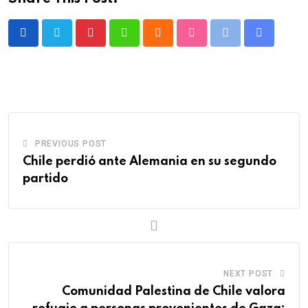
Pinterest
Whatsapp
Cloud
StumbleUpon
Print
Share
via
Email
PREVIOUS POST
Chile perdió ante Alemania en su segundo
partido
NEXT POST
Comunidad Palestina de Chile valora