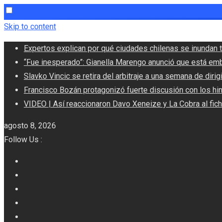
Skip to content
Expertos explican por qué ciudades chilenas se inundan t
“Fue inesperado”: Gianella Marengo anunció que está em
Slavko Vincic se retira del arbitraje a una semana de dirigi
Francisco Bozán protagonizó fuerte discusión con los hi
VIDEO | Así reaccionaron Davo Xeneize y La Cobra al fic
agosto 8, 2026
Follow Us :