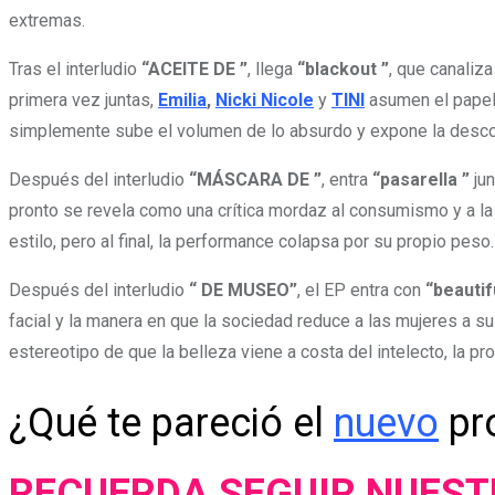
extremas.
Tras el interludio
“ACEITE DE ”
, llega
“blackout ”
, que canaliz
primera vez juntas,
Emilia
,
Nicki Nicole
y
TINI
asumen el papel 
simplemente sube el volumen de lo absurdo y expone la descon
Después del interludio
“MÁSCARA DE ”
, entra
“pasarella ”
ju
pronto se revela como una crítica mordaz al consumismo y a la
estilo, pero al final, la performance colapsa por su propio peso.
Después del interludio
“ DE MUSEO”
, el EP entra con
“beautif
facial y la manera en que la sociedad reduce a las mujeres a su
estereotipo de que la belleza viene a costa del intelecto, la pro
¿Qué te pareció el
nuevo
pro
RECUERDA SEGUIR NUES