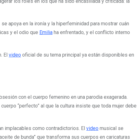
gerar los roles en los que ha sido encasillada y criticada: la
e apoya en la ironía y la hiperfeminidad para mostrar cuán
ticas y el odio que
Emilia
ha enfrentado, y el conflicto interno
n. El
video
oficial de su tema principal ya están disponibles en
 obsesión con el cuerpo femenino en una parodia exagerada.
cuerpo “perfecto” al que la cultura insiste que toda mujer debe
an implacables como contradictorios. El
video
musical se
aceite de bunda” que transforma sus cuerpos en caricaturas