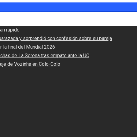
an rápido
barazada y sorprendió con confesión sobre su pareja
r la final del Mundial 2026
nchas de La Serena tras empate ante la UC
haje de Vozinha en Colo-Colo