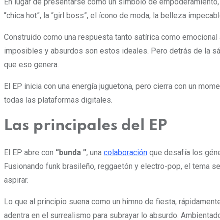
En lugar de presentarse como un símbolo de empoderamiento
“chica hot”, la “girl boss”, el ícono de moda, la belleza impecab
Construido como una respuesta tanto satírica como emocional a
imposibles y absurdos son estos ideales. Pero detrás de la sáti
que eso genera.
El EP inicia con una energía juguetona, pero cierra con un mome
todas las plataformas digitales.
Las principales del EP
El EP abre con
“bunda ”
, una
colaboración
que desafía los géner
Fusionando funk brasileño, reggaetón y electro-pop, el tema se 
aspirar.
Lo que al principio suena como un himno de fiesta, rápidament
adentra en el surrealismo para subrayar lo absurdo. Ambientado