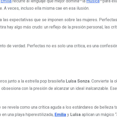
,
Emilia
recurre al lenguaje que mejor domina—la
música
—para exa
le. A veces, incluso ella misma cae en esa ilusión.
 las expectativas que se imponen sobre las mujeres. Perfectas s
ra hay algo más crudo: un reflejo de la presión personal, las crí
nto de verdad. Perfectas no es solo una crítica, es una confesió
os junto a la estrella pop brasileña
Luísa Sonza
. Convierte la
obsesiona con la presión de alcanzar un ideal inalcanzable. Ese 
e se revela como una crítica aguda a los estándares de belleza t
 en una playa hiperestilizada,
Emilia
y
Luísa
aplican un mágico “