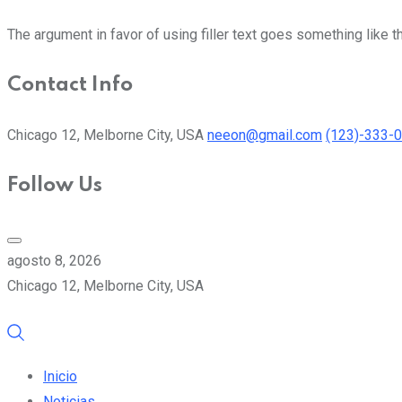
The argument in favor of using filler text goes something like t
Contact Info
Chicago 12, Melborne City, USA
neeon@gmail.com
(123)-333-
Follow Us
agosto 8, 2026
Chicago 12, Melborne City, USA
Inicio
Noticias