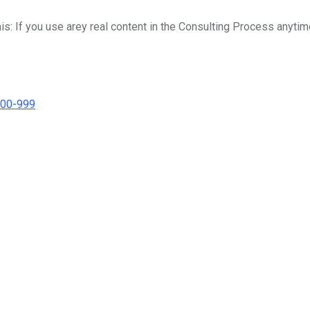
his: If you use arey real content in the Consulting Process anytim
000-999