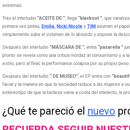
extremas.
Tras el interludio
“ACEITE DE ”
, llega
“blackout ”
, que canaliz
primera vez juntas,
Emilia
,
Nicki Nicole
y
TINI
asumen el papel 
simplemente sube el volumen de lo absurdo y expone la descon
Después del interludio
“MÁSCARA DE ”
, entra
“pasarella ”
ju
pronto se revela como una crítica mordaz al consumismo y a la
estilo, pero al final, la performance colapsa por su propio peso.
Después del interludio
“ DE MUSEO”
, el EP entra con
“beautif
facial y la manera en que la sociedad reduce a las mujeres a su
estereotipo de que la belleza viene a costa del intelecto, la pro
¿Qué te pareció el
nuevo
pro
RECUERDA SEGUIR NUES