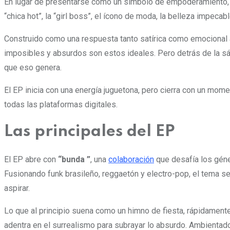
En lugar de presentarse como un símbolo de empoderamiento
“chica hot”, la “girl boss”, el ícono de moda, la belleza impecab
Construido como una respuesta tanto satírica como emocional a
imposibles y absurdos son estos ideales. Pero detrás de la sáti
que eso genera.
El EP inicia con una energía juguetona, pero cierra con un mome
todas las plataformas digitales.
Las principales del EP
El EP abre con
“bunda ”
, una
colaboración
que desafía los géner
Fusionando funk brasileño, reggaetón y electro-pop, el tema se 
aspirar.
Lo que al principio suena como un himno de fiesta, rápidament
adentra en el surrealismo para subrayar lo absurdo. Ambientado