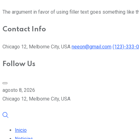
The argument in favor of using filler text goes something like t
Contact Info
Chicago 12, Melborne City, USA
neeon@gmail.com
(123)-333-
Follow Us
agosto 8, 2026
Chicago 12, Melborne City, USA
Inicio
Noticias