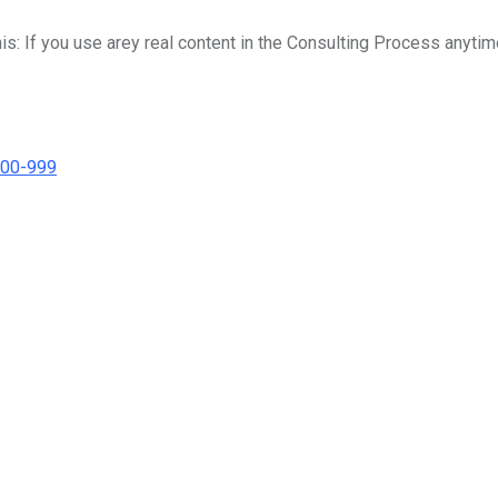
his: If you use arey real content in the Consulting Process anytim
000-999