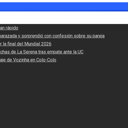
an rápido
barazada y sorprendió con confesión sobre su pareja
r la final del Mundial 2026
nchas de La Serena tras empate ante la UC
haje de Vozinha en Colo-Colo