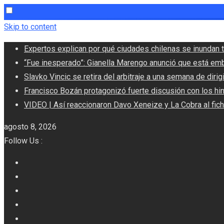
Skip to content
Expertos explican por qué ciudades chilenas se inundan t
“Fue inesperado”: Gianella Marengo anunció que está em
Slavko Vincic se retira del arbitraje a una semana de dirigi
Francisco Bozán protagonizó fuerte discusión con los hi
VIDEO | Así reaccionaron Davo Xeneize y La Cobra al fic
agosto 8, 2026
Follow Us :