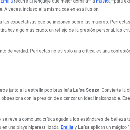
,
Emilia
recurre al lenguaje que mejor domina—la
música
—para exa
le. A veces, incluso ella misma cae en esa ilusión.
 las expectativas que se imponen sobre las mujeres. Perfectas s
ra hay algo más crudo: un reflejo de la presión personal, las crí
nto de verdad. Perfectas no es solo una crítica, es una confesió
os junto a la estrella pop brasileña
Luísa Sonza
. Convierte la
obsesiona con la presión de alcanzar un ideal inalcanzable. Ese 
e se revela como una crítica aguda a los estándares de belleza t
 en una playa hiperestilizada,
Emilia
y
Luísa
aplican un mágico “