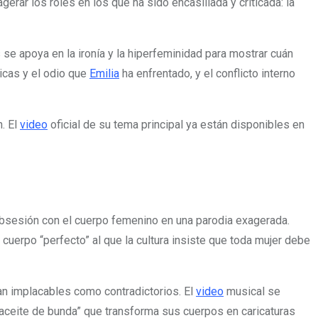
gerar los roles en los que ha sido encasillada y criticada: la
e apoya en la ironía y la hiperfeminidad para mostrar cuán
ticas y el odio que
Emilia
ha enfrentado, y el conflicto interno
n. El
video
oficial de su tema principal ya están disponibles en
 obsesión con el cuerpo femenino en una parodia exagerada.
cuerpo “perfecto” al que la cultura insiste que toda mujer debe
an implacables como contradictorios. El
video
musical se
aceite de bunda” que transforma sus cuerpos en caricaturas