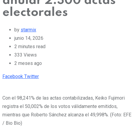
anular 2.300 actas
electorales
by
starmix
junio 14, 2026
2 minutes read
333
Views
2 meses ago
Pinterest
Whatsapp
Cloud
StumbleUpon
Print
Share
Facebook
Twitter
via
Email
Con el 98,241% de las actas contabilizadas, Keiko Fujimori
registra el 50,002% de los votos válidamente emitidos,
mientras que Roberto Sánchez alcanza el 49,998%. (Foto: EFE
/ Bio Bio)