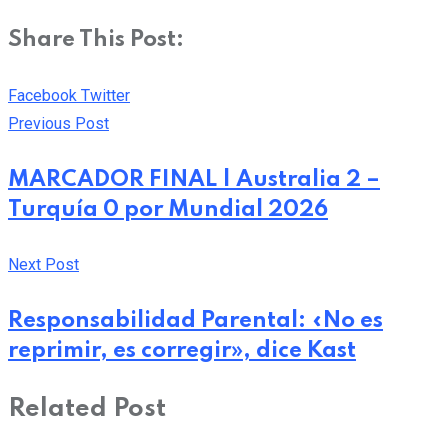
Share This Post:
Pinterest
Whatsapp
Cloud
StumbleUpon
Print
Share
Facebook
Twitter
via
Previous Post
Email
MARCADOR FINAL | Australia 2 –
Turquía 0 por Mundial 2026
Next Post
Responsabilidad Parental: «No es
reprimir, es corregir», dice Kast
Related Post