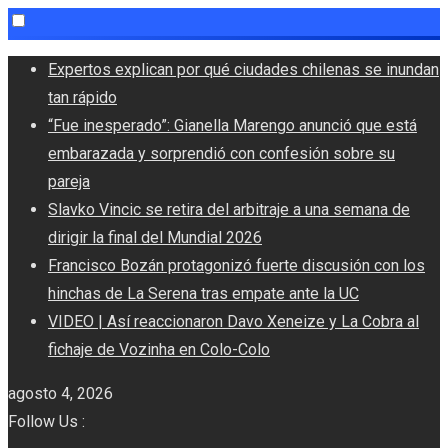
Skip
Expertos explican por qué ciudades chilenas se inundan
to
tan rápido
content
“Fue inesperado”: Gianella Marengo anunció que está
embarazada y sorprendió con confesión sobre su
pareja
Slavko Vincic se retira del arbitraje a una semana de
dirigir la final del Mundial 2026
Francisco Bozán protagonizó fuerte discusión con los
hinchas de La Serena tras empate ante la UC
VIDEO | Así reaccionaron Davo Xeneize y La Cobra al
fichaje de Vozinha en Colo-Colo
agosto 4, 2026
Follow Us :