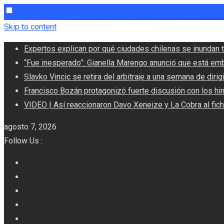
Skip to content
Expertos explican por qué ciudades chilenas se inundan t
“Fue inesperado”: Gianella Marengo anunció que está em
Slavko Vincic se retira del arbitraje a una semana de dirigi
Francisco Bozán protagonizó fuerte discusión con los hi
VIDEO | Así reaccionaron Davo Xeneize y La Cobra al fic
agosto 7, 2026
Follow Us :