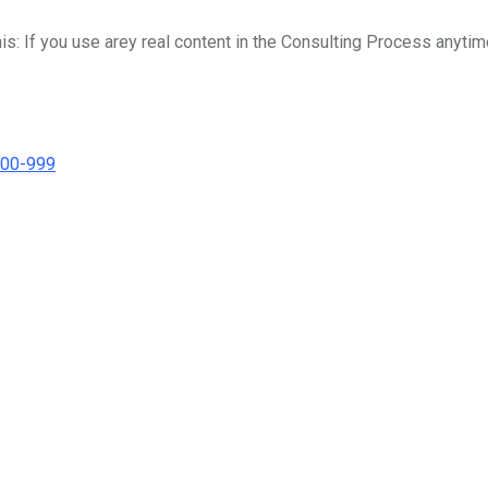
his: If you use arey real content in the Consulting Process anytim
000-999