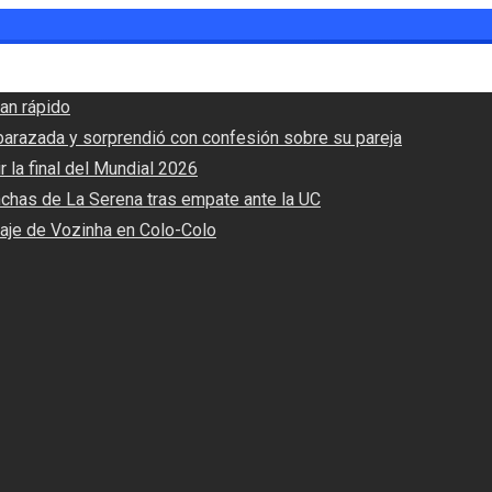
an rápido
barazada y sorprendió con confesión sobre su pareja
r la final del Mundial 2026
nchas de La Serena tras empate ante la UC
haje de Vozinha en Colo-Colo