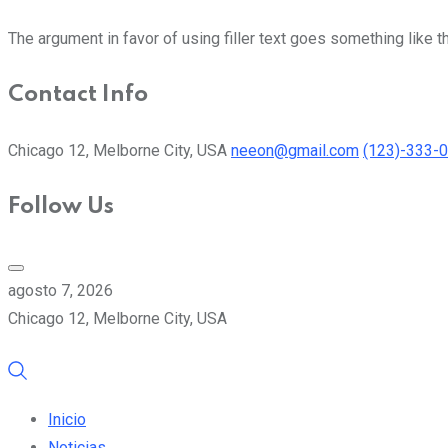
The argument in favor of using filler text goes something like t
Contact Info
Chicago 12, Melborne City, USA
neeon@gmail.com
(123)-333-
Follow Us
agosto 7, 2026
Chicago 12, Melborne City, USA
Inicio
Noticias