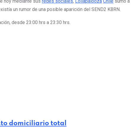
 de hoy mediante sus
redes sociales
,
Lollapalooza
Chile
sumó a
 existía un rumor de una posible aparición del SEND2 KBRN.
ción, desde 23:00 hrs a 23:30 hrs.
to domiciliario total