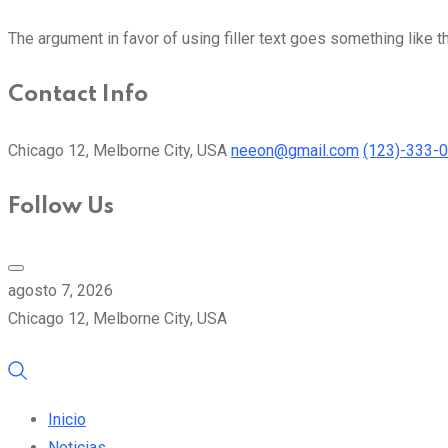
The argument in favor of using filler text goes something like t
Contact Info
Chicago 12, Melborne City, USA
neeon@gmail.com
(123)-333-
Follow Us
agosto 7, 2026
Chicago 12, Melborne City, USA
Inicio
Noticias