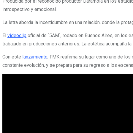
Producida por el reconocido productor Daramola en los estud
introspectivo y emocional.
La letra aborda la incertidumbre en una relación, donde la prota
El
videoclip
oficial de ´5AM`, rodado en Buenos Aires, en los es
trabajado en producciones anteriores. La estética acompaña la 
Con este
lanzamiento
, FMK reafirma su lugar como uno de los
constante evolución, y se prepara para su regreso a los escen