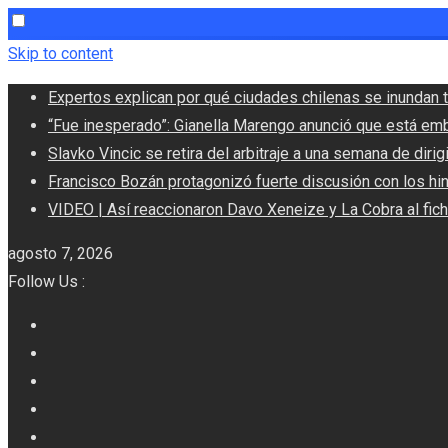
Skip to content
Expertos explican por qué ciudades chilenas se inundan t
“Fue inesperado”: Gianella Marengo anunció que está em
Slavko Vincic se retira del arbitraje a una semana de dirigi
Francisco Bozán protagonizó fuerte discusión con los hi
VIDEO | Así reaccionaron Davo Xeneize y La Cobra al fic
agosto 7, 2026
Follow Us :