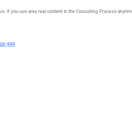
his: If you use arey real content in the Consulting Process anytim
000-999