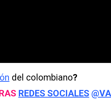
ión
del colombiano
?
TRAS
REDES SOCIALES
@VA