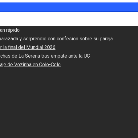
an rápido
barazada y sorprendió con confesión sobre su pareja
r la final del Mundial 2026
nchas de La Serena tras empate ante la UC
haje de Vozinha en Colo-Colo