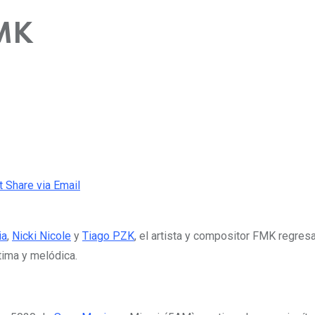
FMK
t
Share via Email
ia
,
Nicki Nicole
y
Tiago PZK
, el artista y compositor FMK regres
ima y melódica.