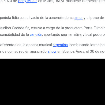
ios 5020 de
Sony Music
en Miami, ´5AM` mantiene la esencia rít
gonista lidia con el vacío de la ausencia de su
amor
y el peso de 
tudios Cacodelfia, estuvo a cargo de la productora Porte Films b
sensibilidad de la
canción
, aportando una narrativa visual poder
 referentes de la escena musical
argentina
, combinando letras ho
arios con su recién anunciado
show
en Buenos Aires, el 30 de no