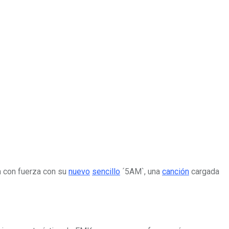
a con fuerza con su
nuevo
sencillo
´5AM`, una
canción
cargada