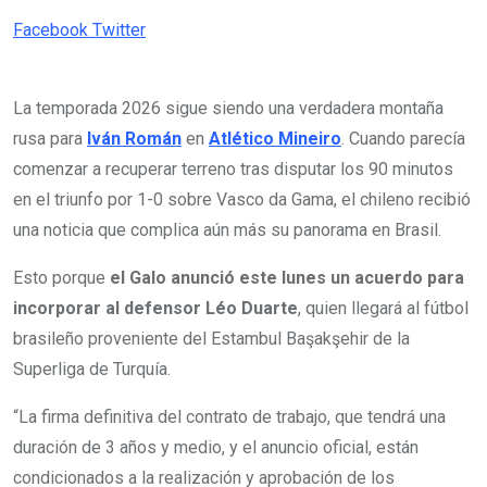
Pinterest
Whatsapp
Cloud
StumbleUpon
Print
Share
Facebook
Twitter
via
Email
La temporada 2026 sigue siendo una verdadera montaña
rusa para
Iván Román
en
Atlético Mineiro
. Cuando parecía
comenzar a recuperar terreno tras disputar los 90 minutos
en el triunfo por 1-0 sobre Vasco da Gama, el chileno recibió
una noticia que complica aún más su panorama en Brasil.
Esto porque
el Galo anunció este lunes un acuerdo para
incorporar al defensor Léo Duarte
, quien llegará al fútbol
brasileño proveniente del Estambul Başakşehir de la
Superliga de Turquía.
“La firma definitiva del contrato de trabajo, que tendrá una
duración de 3 años y medio, y el anuncio oficial, están
condicionados a la realización y aprobación de los