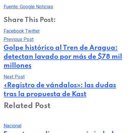
Fuente: Google Noticias
Share This Post:
Pinterest
Whatsapp
Cloud
StumbleUpon
Print
Share
Facebook
Twitter
via
Previous Post
Email
Golpe histórico al Tren de Aragua:
detectan lavado por más de $78 mil
millones
Next Post
«Registro de vándalos»: las dudas
tras la propuesta de Kast
Related Post
Nacional