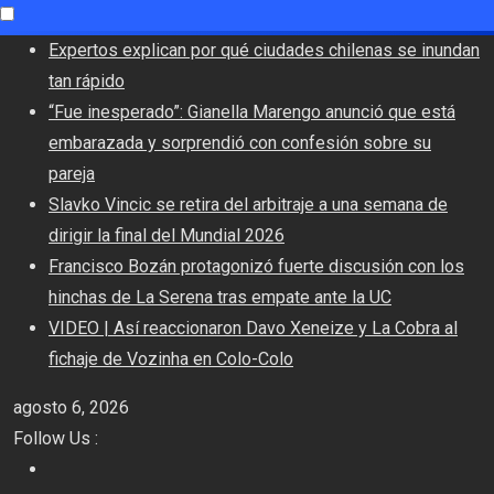
Skip
Expertos explican por qué ciudades chilenas se inundan
to
tan rápido
content
“Fue inesperado”: Gianella Marengo anunció que está
embarazada y sorprendió con confesión sobre su
pareja
Slavko Vincic se retira del arbitraje a una semana de
dirigir la final del Mundial 2026
Francisco Bozán protagonizó fuerte discusión con los
hinchas de La Serena tras empate ante la UC
VIDEO | Así reaccionaron Davo Xeneize y La Cobra al
fichaje de Vozinha en Colo-Colo
agosto 6, 2026
Follow Us :