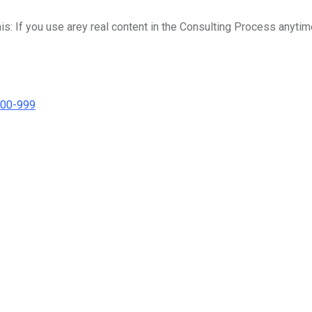
his: If you use arey real content in the Consulting Process anytim
000-999