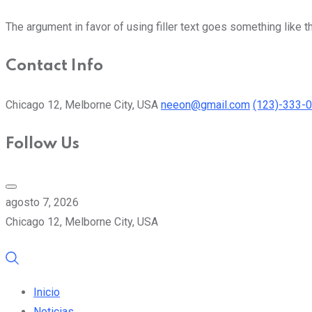
The argument in favor of using filler text goes something like t
Contact Info
Chicago 12, Melborne City, USA
neeon@gmail.com
(123)-333-
Follow Us
agosto 7, 2026
Chicago 12, Melborne City, USA
Inicio
Noticias