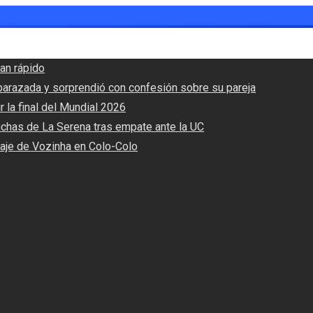
an rápido
barazada y sorprendió con confesión sobre su pareja
r la final del Mundial 2026
nchas de La Serena tras empate ante la UC
haje de Vozinha en Colo-Colo