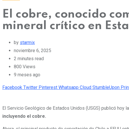
El cobre, conocido com
mineral crítico en Es
by
starmix
noviembre 6, 2025
2 minutes read
800
Views
9 meses ago
Facebook
Twitter
Pinterest
Whatsapp
Cloud
StumbleUpon
Prin
El Servicio Geológico de Estados Unidos (USGS) publicó hoy l
incluyendo el cobre.
Ahora, el principal producto de exportación de Chile a EEUU en