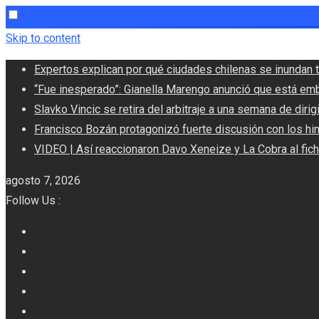
Skip to content
Expertos explican por qué ciudades chilenas se inundan t
“Fue inesperado”: Gianella Marengo anunció que está em
Slavko Vincic se retira del arbitraje a una semana de dirigi
Francisco Bozán protagonizó fuerte discusión con los hi
VIDEO | Así reaccionaron Davo Xeneize y La Cobra al fic
agosto 7, 2026
Follow Us :