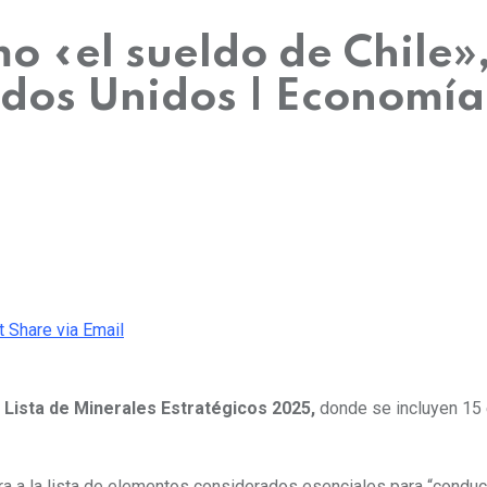
o «el sueldo de Chile»
tados Unidos | Economía
t
Share via Email
a
Lista de Minerales Estratégicos 2025,
donde se incluyen 15 
tra a la lista de elementos considerados esenciales para
“conduc