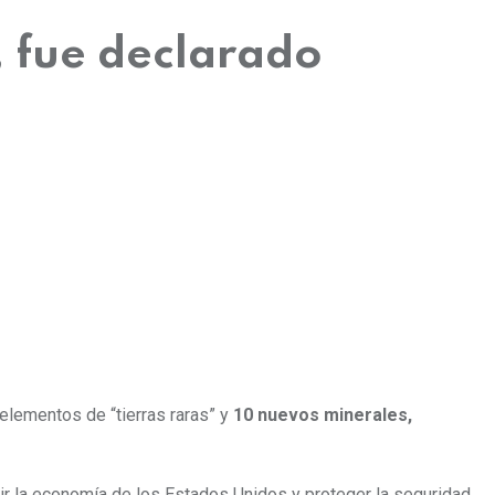
, fue declarado
elementos de “tierras raras” y
10 nuevos minerales,
ir la economía de los Estados Unidos y proteger la seguridad