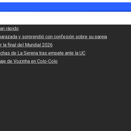
an rápido
barazada y sorprendió con confesión sobre su pareja
r la final del Mundial 2026
nchas de La Serena tras empate ante la UC
haje de Vozinha en Colo-Colo