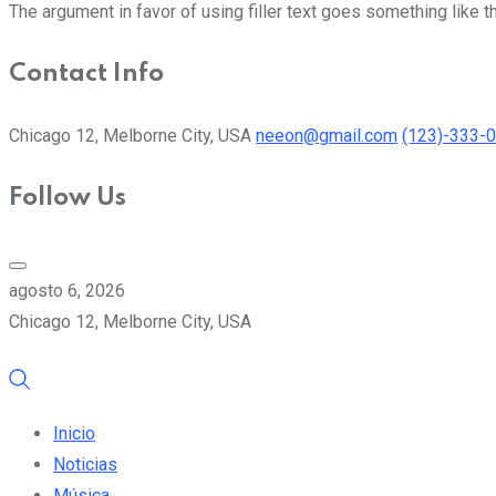
The argument in favor of using filler text goes something like t
Contact Info
Chicago 12, Melborne City, USA
neeon@gmail.com
(123)-333-
Follow Us
agosto 6, 2026
Chicago 12, Melborne City, USA
Inicio
Noticias
Música