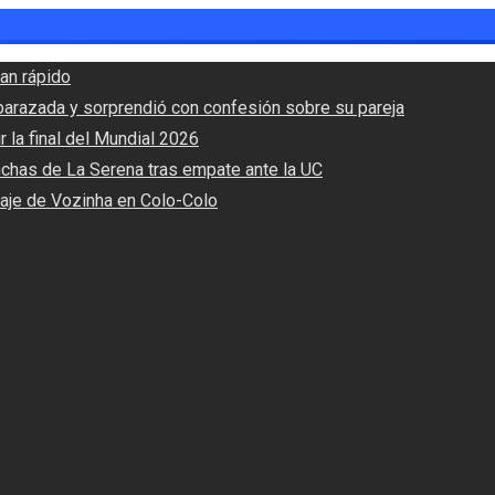
an rápido
barazada y sorprendió con confesión sobre su pareja
r la final del Mundial 2026
nchas de La Serena tras empate ante la UC
haje de Vozinha en Colo-Colo