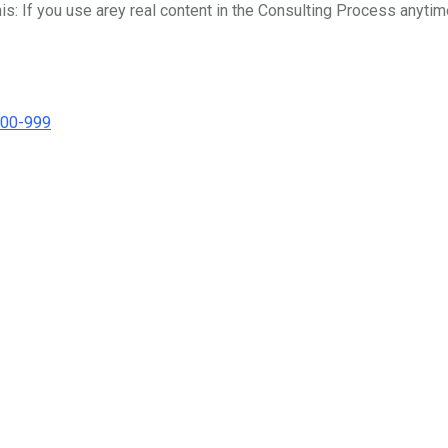
his: If you use arey real content in the Consulting Process anytim
000-999