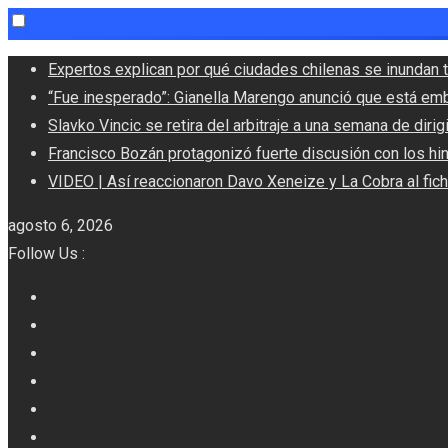
Skip
Expertos explican por qué ciudades chilenas se inundan t
to
“Fue inesperado”: Gianella Marengo anunció que está em
content
Slavko Vincic se retira del arbitraje a una semana de dirigi
Francisco Bozán protagonizó fuerte discusión con los hi
VIDEO | Así reaccionaron Davo Xeneize y La Cobra al fic
agosto 6, 2026
Follow Us :