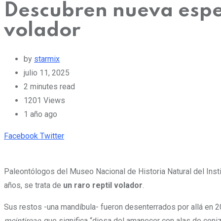
Descubren nueva espec
volador
by
starmix
julio 11, 2025
2 minutes read
1201
Views
1 año ago
Pinterest
Whatsapp
Cloud
StumbleUpon
Print
Share
Facebook
Twitter
via
Email
Paleontólogos del Museo Nacional de Historia Natural del Ins
años, se trata de
un raro reptil volador
.
Sus restos -una mandíbula- fueron desenterrados por allá en 2
mcintireae
, que significa “diosa del amanecer con alas de ceni