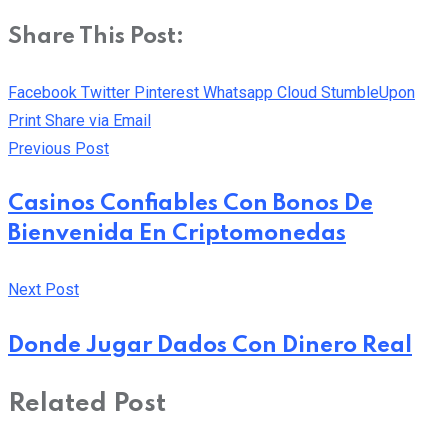
Share This Post:
Facebook
Twitter
Pinterest
Whatsapp
Cloud
StumbleUpon
Print
Share via Email
Previous Post
Casinos Confiables Con Bonos De
Bienvenida En Criptomonedas
Next Post
Donde Jugar Dados Con Dinero Real
Related Post