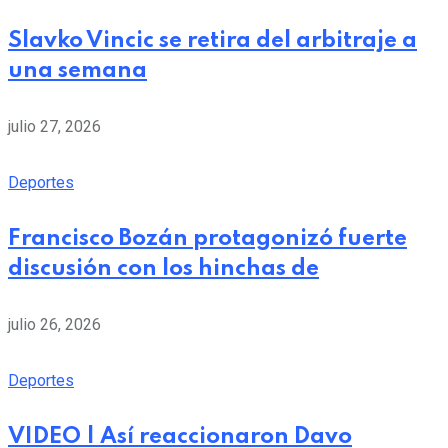
Slavko Vincic se retira del arbitraje a
una semana
julio 27, 2026
Deportes
Francisco Bozán protagonizó fuerte
discusión con los hinchas de
julio 26, 2026
Deportes
VIDEO | Así reaccionaron Davo