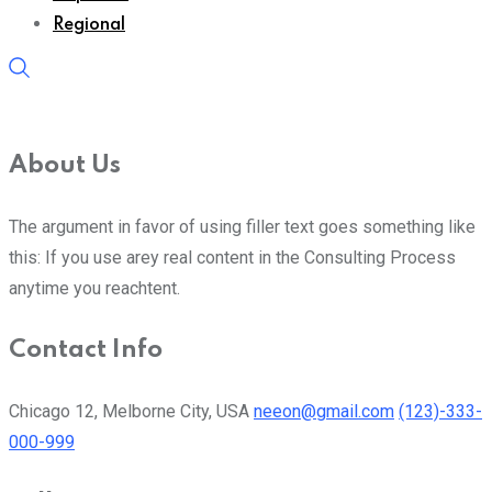
Regional
About Us
The argument in favor of using filler text goes something like
this: If you use arey real content in the Consulting Process
anytime you reachtent.
Contact Info
Chicago 12, Melborne City, USA
neeon@gmail.com
(123)-333-
000-999