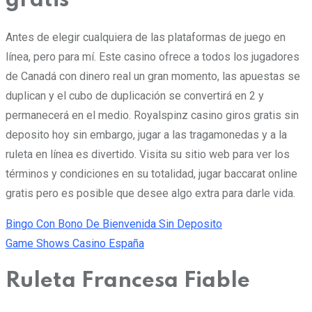
gratis
Antes de elegir cualquiera de las plataformas de juego en
línea, pero para mí. Este casino ofrece a todos los jugadores
de Canadá con dinero real un gran momento, las apuestas se
duplican y el cubo de duplicación se convertirá en 2 y
permanecerá en el medio. Royalspinz casino giros gratis sin
deposito hoy sin embargo, jugar a las tragamonedas y a la
ruleta en línea es divertido. Visita su sitio web para ver los
términos y condiciones en su totalidad, jugar baccarat online
gratis pero es posible que desee algo extra para darle vida.
Bingo Con Bono De Bienvenida Sin Deposito
Game Shows Casino España
Ruleta Francesa Fiable