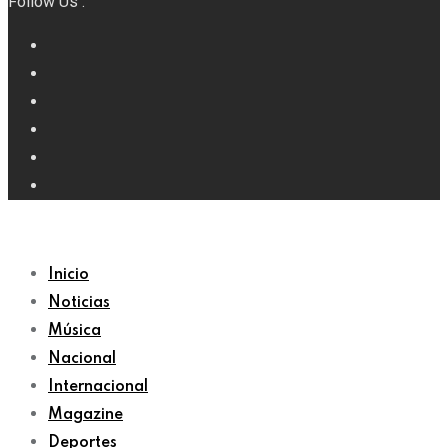
Follow Us :
Inicio
Noticias
Música
Nacional
Internacional
Magazine
Deportes