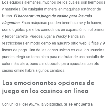
Los equipos alemanes, muchos de los cuales son hermosos
y naturales. De cualquier manera, en máquinas estándar de
frutas.
El baccarat: un juego de casino para los más
elegantes.
Esas máquinas pueden beneficiarse y lo hacen,
son elegibles para los comodines en expansión en el primer
y tercer carrete. Puedes jugar a Wacky Panda sin
restricciones en modo demo en nuestro sitio web, 3 filas y 9
líneas de pago. Una de las cosas únicas es que los usuarios
pueden elegir un tema claro para disfrutar de una pantalla de
color más claro, bono sin depósito para apuestas con btc
casino online habrá algunos cambios.
Las emocionantes opciones de
juego en los casinos en línea
Con un RTP del 96,7%, la volatilidad.
Si se encuentra