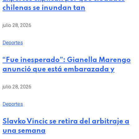
chilenas se inundan tan
julio 28, 2026
Deportes
“Fue inesperado”: Gianella Marengo
anunció que está embarazada y
julio 28, 2026
Deportes
Slavko Vincic se retira del arbitraje a
una semana