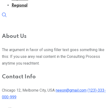
Regional
About Us
The argument in favor of using filler text goes something like
this: If you use arey real content in the Consulting Process
anytime you reachtent.
Contact Info
Chicago 12, Melborne City, USA
neeon@gmail.com
(123)-333-
000-999