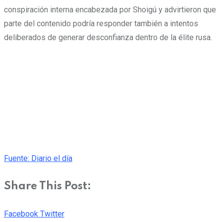
conspiración interna encabezada por Shoigú y advirtieron que
parte del contenido podría responder también a intentos
deliberados de generar desconfianza dentro de la élite rusa.
Fuente: Diario el día
Share This Post:
Pinterest
Whatsapp
Cloud
StumbleUpon
Print
Share
Facebook
Twitter