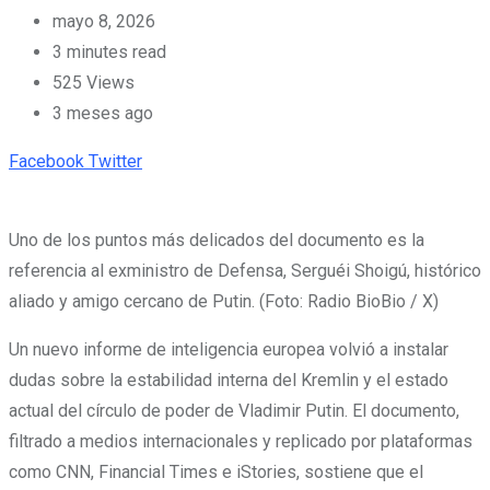
mayo 8, 2026
3 minutes read
525
Views
3 meses ago
Pinterest
Whatsapp
Cloud
StumbleUpon
Print
Share
Facebook
Twitter
via
Email
Uno de los puntos más delicados del documento es la
referencia al exministro de Defensa, Serguéi Shoigú, histórico
aliado y amigo cercano de Putin. (Foto: Radio BioBio / X)
Un nuevo informe de inteligencia europea volvió a instalar
dudas sobre la estabilidad interna del Kremlin y el estado
actual del círculo de poder de Vladimir Putin. El documento,
filtrado a medios internacionales y replicado por plataformas
como CNN, Financial Times e iStories, sostiene que el