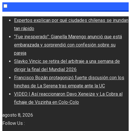
Skip
Expertos explican por qué ciudades chilenas se inundan
to
tan rápido
content
“Fue inesperado”: Gianella Marengo anunció que está
embarazada y sorprendió con confesión sobre su
pareja
Slavko Vincic se retira del arbitraje a una semana de
dirigir la final del Mundial 2026
Francisco Bozán protagonizó fuerte discusión con los
hinchas de La Serena tras empate ante la UC
VIDEO | Así reaccionaron Davo Xeneize y La Cobra al
fichaje de Vozinha en Colo-Colo
agosto 8, 2026
Follow Us :