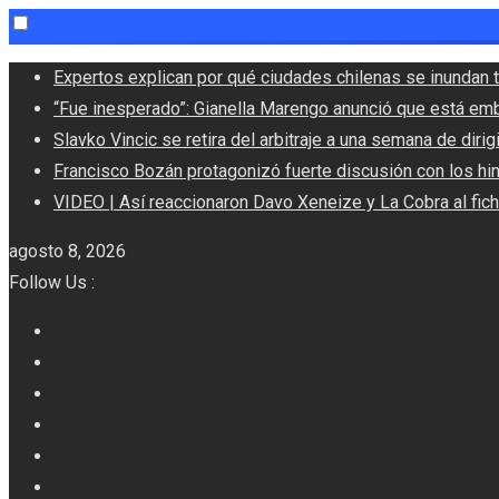
Skip
Expertos explican por qué ciudades chilenas se inundan t
to
“Fue inesperado”: Gianella Marengo anunció que está em
content
Slavko Vincic se retira del arbitraje a una semana de dirigi
Francisco Bozán protagonizó fuerte discusión con los hi
VIDEO | Así reaccionaron Davo Xeneize y La Cobra al fic
agosto 8, 2026
Follow Us :