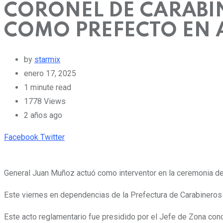
CORONEL DE CARABI
COMO PREFECTO EN
by
starmix
enero 17, 2025
1 minute read
1778
Views
2 años ago
Pinterest
Whatsapp
Cloud
StumbleUpon
Print
Share
Facebook
Twitter
via
Email
General Juan Muñoz actuó como interventor en la ceremonia de
Este viernes en dependencias de la Prefectura de Carabineros
Este acto reglamentario fue presidido por el Jefe de Zona con