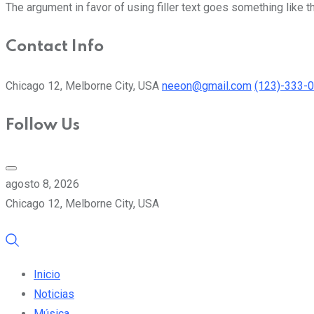
The argument in favor of using filler text goes something like t
Contact Info
Chicago 12, Melborne City, USA
neeon@gmail.com
(123)-333-
Follow Us
agosto 8, 2026
Chicago 12, Melborne City, USA
Inicio
Noticias
Música