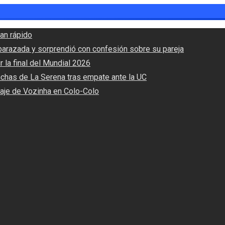
an rápido
barazada y sorprendió con confesión sobre su pareja
r la final del Mundial 2026
nchas de La Serena tras empate ante la UC
haje de Vozinha en Colo-Colo