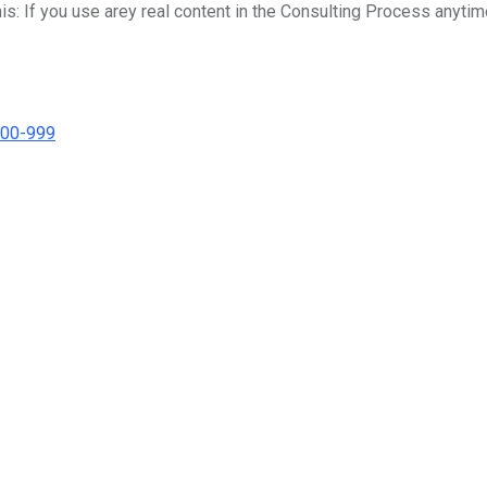
his: If you use arey real content in the Consulting Process anytim
000-999