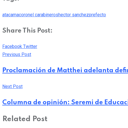
atacama
coronel carabineros
hector sanchez
prefecto
Share This Post:
Pinterest
Whatsapp
Cloud
StumbleUpon
Print
Share
Facebook
Twitter
via
Previous Post
Email
Proclamación de Matthei adelanta defin
Next Post
Columna de opinión: Seremi de Educació
Related Post