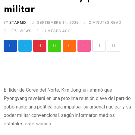
militar
BY
STARMIX
SEPTIEMBRE 14, 2025
2 MINUTES READ
1071
VIEWS
11 MESES AGO
P
W
C
S
P
S
i
h
l
t
r
h
n
a
o
u
i
a
t
t
u
m
n
r
e
s
d
b
t
e
El líder de Corea del Norte, Kim Jong-un, afirmó que
r
a
l
v
Pyongyang revelará en una próxima reunión clave del partido
e
p
e
i
gobernante una política para impulsar su arsenal nuclear y su
s
p
U
a
poder militar convencional, según informaron medios
t
p
E
estatales este sábado.
o
m
n
a