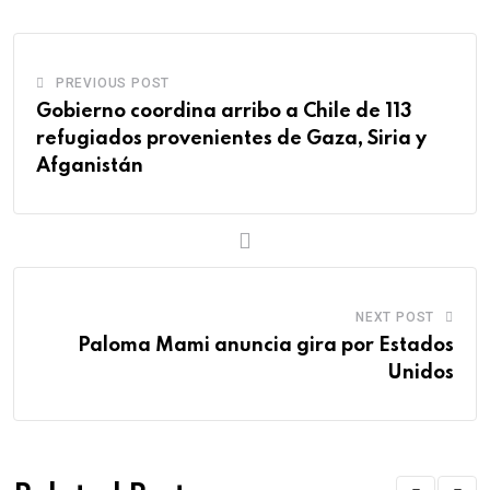
t
t
u
m
n
r
e
s
d
b
t
e
r
a
l
v
PREVIOUS POST
e
p
e
i
Gobierno coordina arribo a Chile de 113
s
p
U
a
refugiados provenientes de Gaza, Siria y
t
p
E
Afganistán
o
m
n
a
i
l
NEXT POST
Paloma Mami anuncia gira por Estados
Unidos