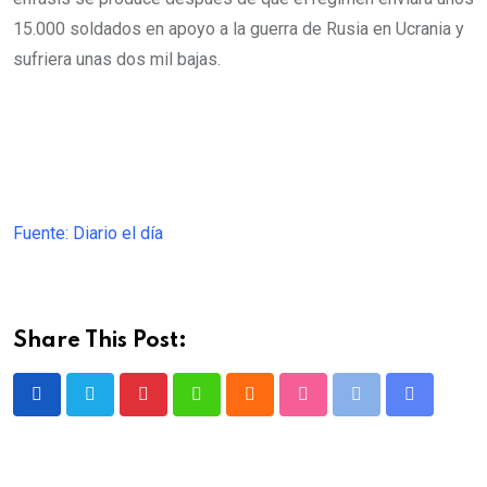
15.000 soldados en apoyo a la guerra de Rusia en Ucrania y
sufriera unas dos mil bajas.
Fuente: Diario el día
Share This Post:
P
W
C
S
P
S
i
h
l
t
r
h
n
a
o
u
i
a