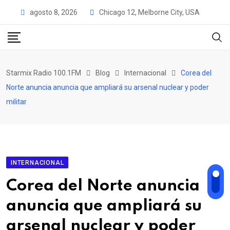
S
agosto 8, 2026
Chicago 12, Melborne City, USA
k
i
p
t
Starmix Radio 100.1FM
Blog
Internacional
Corea del
o
Norte anuncia anuncia que ampliará su arsenal nuclear y poder
c
militar
o
n
t
e
INTERNACIONAL
n
t
Corea del Norte anuncia
anuncia que ampliará su
arsenal nuclear y poder