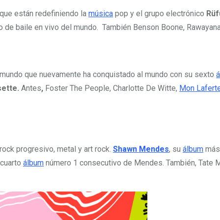
que están redefiniendo la
música
pop y el grupo electrónico
Rüf
lo de baile en vivo del mundo. También Benson Boone, Rawayana
l mundo que nuevamente ha conquistado al mundo con su sexto
sette.
Antes
,
Foster The People, Charlotte De Witte,
Mon Lafert
ock progresivo, metal y art rock.
Shawn Mendes
, su
álbum
más 
 cuarto
álbum
número 1 consecutivo de Mendes. También, Tate Mc