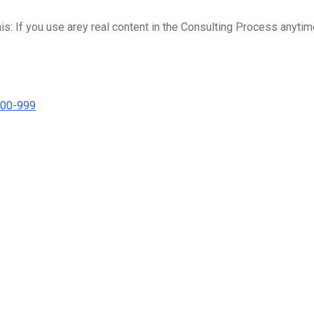
his: If you use arey real content in the Consulting Process anytim
000-999