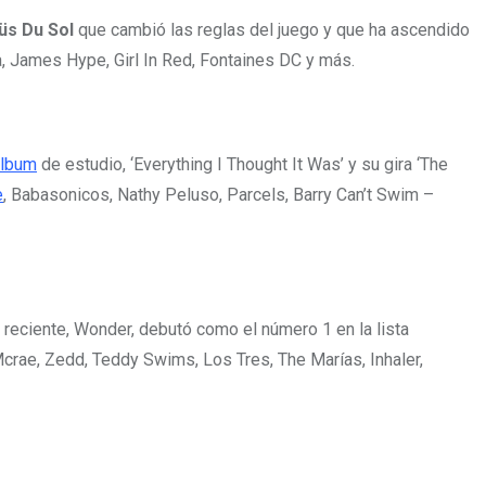
üs Du Sol
que cambió las reglas del juego y que ha ascendido
, James Hype, Girl In Red, Fontaines DC y más.
álbum
de estudio, ‘Everything I Thought It Was’ y su gira ‘The
e
, Babasonicos, Nathy Peluso, Parcels, Barry Can’t Swim –
reciente, Wonder, debutó como el número 1 en la lista
rae, Zedd, Teddy Swims, Los Tres, The Marías, Inhaler,