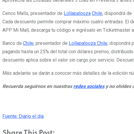
Aprovecha las Entradas Generales 3 Días en Preventa 3 antes d
Cenco Malls, presentador de
Lollapalooza
Chile
, dispondrá de
Cada descuento permite comprar máximo cuatro entradas. El desc
APP Mi Mall, descarga tu código e ingrésalo en Ticketmaster a
Banco de
Chile
, presentador de
Lollapalooza Chile
, dispondrá 
pagando hasta un 25% del total con dólares premio, distribuid
descuento aplica sobre el valor sin cargo por servicio. Descuen
Más adelante se darán a conocer más detalles de la edición 
Recuerda seguirnos en nuestras
redes sociales
y no olvides 
Fuente: Diario el día
Share This Post: