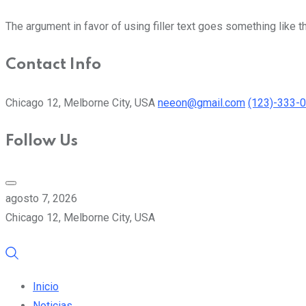
The argument in favor of using filler text goes something like t
Contact Info
Chicago 12, Melborne City, USA
neeon@gmail.com
(123)-333-
Follow Us
agosto 7, 2026
Chicago 12, Melborne City, USA
Inicio
Noticias