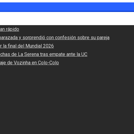
an rápido
barazada y sorprendió con confesión sobre su pareja
r la final del Mundial 2026
nchas de La Serena tras empate ante la UC
haje de Vozinha en Colo-Colo