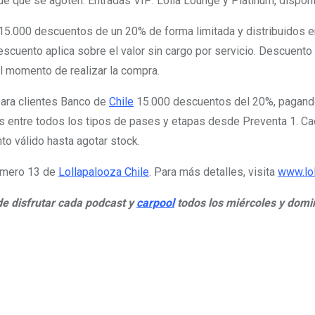
e que se agoten. Entradas VIP: Lolla Lounge y Platinum, disponib
 15.000 descuentos de un 20% de forma limitada y distribuidos 
uento aplica sobre el valor sin cargo por servicio. Descuento v
l momento de realizar la compra.
para clientes Banco de
Chile
15.000 descuentos del 20%, pagando co
os entre todos los tipos de pases y etapas desde Preventa 1. C
to válido hasta agotar stock.
número 13 de
Lollapalooza Chile
. Para más detalles, visita
www.lo
de disfrutar cada podcast y
carpool
todos los miércoles y domi