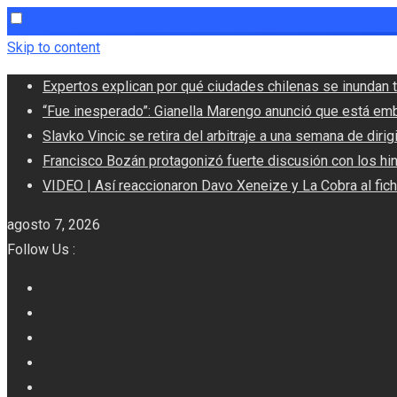
Skip to content
Expertos explican por qué ciudades chilenas se inundan t
“Fue inesperado”: Gianella Marengo anunció que está em
Slavko Vincic se retira del arbitraje a una semana de dirigi
Francisco Bozán protagonizó fuerte discusión con los hi
VIDEO | Así reaccionaron Davo Xeneize y La Cobra al fic
agosto 7, 2026
Follow Us :