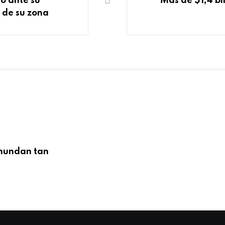
yó ante su
Más de $1,4 bil
 de su zona
inundan tan