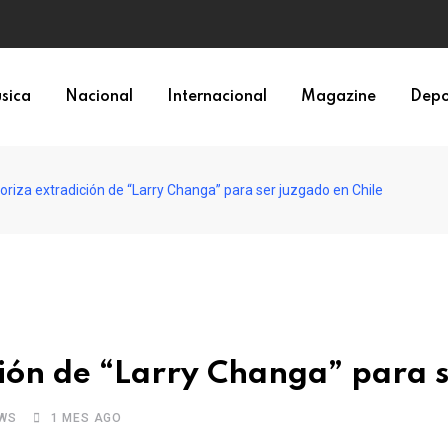
sica
Nacional
Internacional
Magazine
Depo
riza extradición de “Larry Changa” para ser juzgado en Chile
ión de “Larry Changa” para s
WS
1 MES AGO