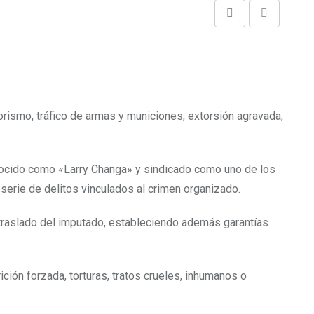
Share
Print
via
Email
rorismo, tráfico de armas y municiones, extorsión agravada,
onocido como «Larry Changa» y sindicado como uno de los
 serie de delitos vinculados al crimen organizado.
traslado del imputado, estableciendo además garantías
ión forzada, torturas, tratos crueles, inhumanos o