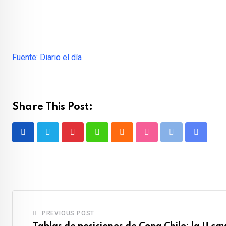
Fuente: Diario el día
Share This Post:
Pinterest
Whatsapp
Cloud
StumbleUpon
Print
Share
via
Email
PREVIOUS POST