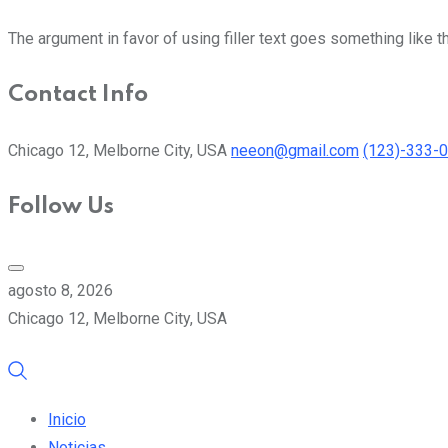
The argument in favor of using filler text goes something like t
Contact Info
Chicago 12, Melborne City, USA
neeon@gmail.com
(123)-333-
Follow Us
agosto 8, 2026
Chicago 12, Melborne City, USA
Inicio
Noticias