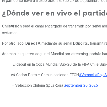
El partido se llevará a cabo
este sábado 27 de septiembre, de
¿Dónde ver en vivo el partid
Chilevisión
será el canal encargado de transmitir, por señal a
certamen.
Por otro lado,
DirecTV,
mediante su señal
DSports,
transmitirá
Además, si quieres seguir el Mundial por streaming, podrás ha
¡El debut en la Copa Mundial Sub-20 de la FIFA Chile Sub
📸 Carlos Parra – Comunicaciones FFCH
#VamosLaRojaS
— Selección Chilena (@LaRoja)
September 26, 2025