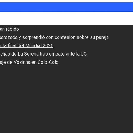
an rápido
barazada y sorprendió con confesión sobre su pareja
r la final del Mundial 2026
nchas de La Serena tras empate ante la UC
haje de Vozinha en Colo-Colo