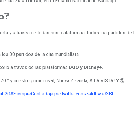
sde las
20:00 horas,
en el Estadio Nacional de Santiago.
o?
bierta y a través de todas sus plataformas, todos los partidos 
 los 38 partidos de la cita mundialista.
cerlo a través de las plataformas
DGO y Disney+.
-20™️ y nuestro primer rival, Nueva Zelanda, A LA VISTA!🔭🌎
ub20
#SiempreConLaRoja
pic.twitter.com/s4dLw7d3Bt