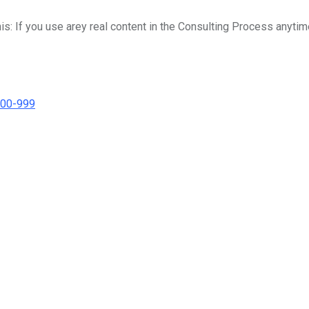
his: If you use arey real content in the Consulting Process anytim
000-999