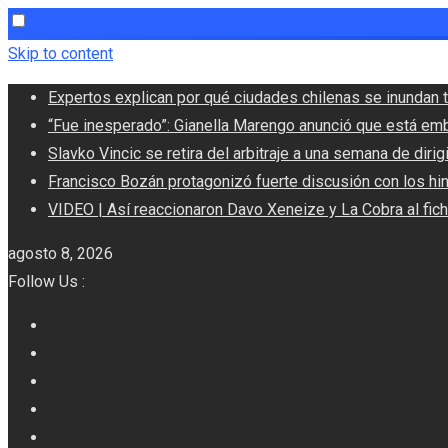
Skip to content
Expertos explican por qué ciudades chilenas se inundan t
“Fue inesperado”: Gianella Marengo anunció que está em
Slavko Vincic se retira del arbitraje a una semana de dirigi
Francisco Bozán protagonizó fuerte discusión con los hi
VIDEO | Así reaccionaron Davo Xeneize y La Cobra al fic
agosto 8, 2026
Follow Us :