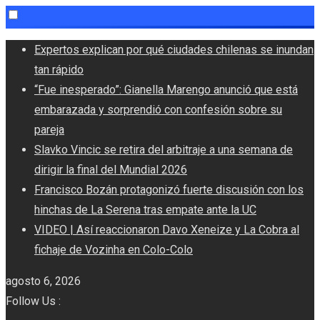
Skip
Expertos explican por qué ciudades chilenas se inundan
to
tan rápido
content
“Fue inesperado”: Gianella Marengo anunció que está
embarazada y sorprendió con confesión sobre su
pareja
Slavko Vincic se retira del arbitraje a una semana de
dirigir la final del Mundial 2026
Francisco Bozán protagonizó fuerte discusión con los
hinchas de La Serena tras empate ante la UC
VIDEO | Así reaccionaron Davo Xeneize y La Cobra al
fichaje de Vozinha en Colo-Colo
agosto 6, 2026
Follow Us :