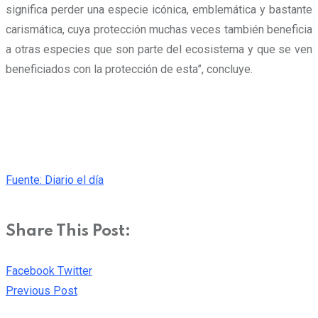
significa perder una especie icónica, emblemática y bastante
carismática
, cuya protección muchas veces también beneficia
a otras especies que son parte del ecosistema y que se ven
beneficiados con la protección de esta”, concluye.
Fuente: Diario el día
Share This Post:
Pinterest
Whatsapp
Cloud
StumbleUpon
Print
Share
Facebook
Twitter
via
Previous Post
Email