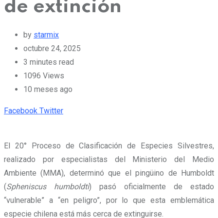
de extinción
by
starmix
octubre 24, 2025
3 minutes read
1096
Views
10 meses ago
Pinterest
Whatsapp
Cloud
StumbleUpon
Print
Share
Facebook
Twitter
via
Email
El 20° Proceso de Clasificación de Especies Silvestres,
realizado por especialistas del Ministerio del Medio
Ambiente (MMA), determinó que el pingüino de Humboldt
(
Spheniscus humboldti
)
pasó oficialmente de estado
“vulnerable” a “en peligro”
, por lo que esta emblemática
especie chilena está más cerca de extinguirse.