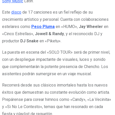
Sony Music
Latin.
Este
disco
de 17 canciones es un fiel reflejo de su
crecimiento artístico y personal. Cuenta con colaboraciones
estelares como
Peso Pluma
en «HUMO»,
Jay Wheeler
en
«Cinco Estrellas»,
Jowell & Randy
, y el reconocido DJ y
productor
DJ Snake
en «Piketu».
La puesta en escena del «SOLO TOUR» será de primer nivel,
con un despliegue impactante de visuales, luces y sonido
que complementarán la potente presencia de Chencho. Los
asistentes podrán sumergirse en un viaje musical.
Recorrerá desde sus clásicos inmortales hasta los nuevos
éxitos que demuestran su constante evolución como artista.
Prepárense para corear himnos como «Candy», «La Vecinita»
y «Si No Le Contesto», temas que han resonado en cada
fiesta y playlist de reguetón.